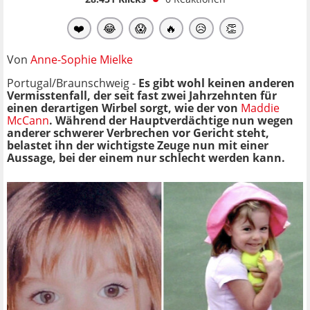
❤️
😂
😱
🔥
😥
👏
Von
Anne-Sophie Mielke
Portugal/Braunschweig -
Es gibt wohl keinen anderen
Vermisstenfall, der seit fast zwei Jahrzehnten für
einen derartigen Wirbel sorgt, wie der von
Maddie
McCann
. Während der Hauptverdächtige nun wegen
anderer schwerer Verbrechen vor Gericht steht,
belastet ihn der wichtigste Zeuge nun mit einer
Aussage, bei der einem nur schlecht werden kann.