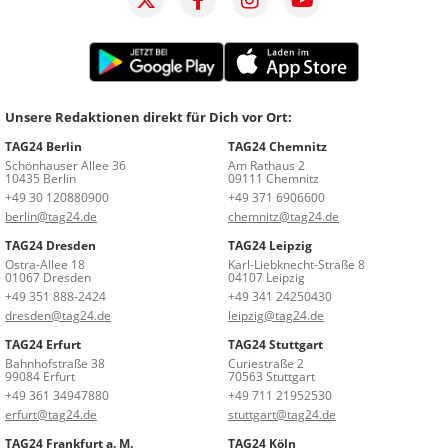
Unsere Redaktionen direkt für Dich vor Ort:
TAG24 Berlin
TAG24 Chemnitz
Schönhauser Allee 36
Am Rathaus 2
10435 Berlin
09111 Chemnitz
+49 30 120880900
+49 371 6906600
berlin@tag24.de
chemnitz@tag24.de
TAG24 Dresden
TAG24 Leipzig
Ostra-Allee 18
Karl-Liebknecht-Straße 8
01067 Dresden
04107 Leipzig
+49 351 888-2424
+49 341 24250430
dresden@tag24.de
leipzig@tag24.de
TAG24 Erfurt
TAG24 Stuttgart
Bahnhofstraße 38
Curiestraße 2
99084 Erfurt
70563 Stuttgart
+49 361 34947880
+49 711 21952530
erfurt@tag24.de
stuttgart@tag24.de
TAG24 Frankfurt a. M.
TAG24 Köln