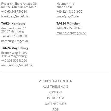
Friedrich-Ebert-Anlage 36
Neumarkt 1a
60325 Frankfurt am Main
50667 Köln
+49 69 348750580
+49 221 98651990
frankfurt@tag24.de
koeln@tag24.de
TAG24 Hamburg
TAG24 München
Am Sandtorkai 77
+49 89 215390320
20457 Hamburg
muenchen@tag24.de
+49 40 228608090
hamburg@tag24.de
TAG24 Magdeburg
Breiter Weg 8-10A
39104 Magdeburg
+49 391 50548260
magdeburg@tag24.de
WERBEMÖGLICHKEITEN
ALLE THEMEN A-Z
KONTAKT
IMPRESSUM
DATENSCHUTZ
AGB