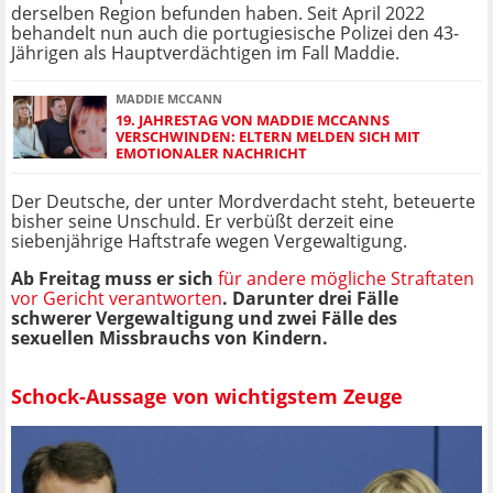
derselben Region befunden haben. Seit April 2022
behandelt nun auch die portugiesische Polizei den 43-
Jährigen als Hauptverdächtigen im Fall Maddie.
MADDIE MCCANN
19. JAHRESTAG VON MADDIE MCCANNS
VERSCHWINDEN: ELTERN MELDEN SICH MIT
EMOTIONALER NACHRICHT
Der Deutsche, der unter Mordverdacht steht, beteuerte
bisher seine Unschuld. Er verbüßt derzeit eine
siebenjährige Haftstrafe wegen Vergewaltigung.
Ab Freitag muss er sich
für andere mögliche Straftaten
vor Gericht verantworten
. Darunter drei Fälle
schwerer Vergewaltigung und zwei Fälle des
sexuellen Missbrauchs von Kindern.
Schock-Aussage von wichtigstem Zeuge