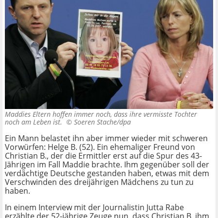
Maddies Eltern hoffen immer noch, dass ihre vermisste Tochter
noch am Leben ist. ©
Soeren Stache/dpa
Ein Mann belastet ihn aber immer wieder mit schweren
Vorwürfen: Helge B. (52). Ein ehemaliger Freund von
Christian B., der die Ermittler erst auf die Spur des 43-
Jährigen im Fall Maddie brachte. Ihm gegenüber soll der
verdächtige Deutsche gestanden haben, etwas mit dem
Verschwinden des dreijährigen Mädchens zu tun zu
haben.
In einem Interview mit der Journalistin Jutta Rabe
erzählte der 52-jährige Zeuge nun, dass Christian B. ihm