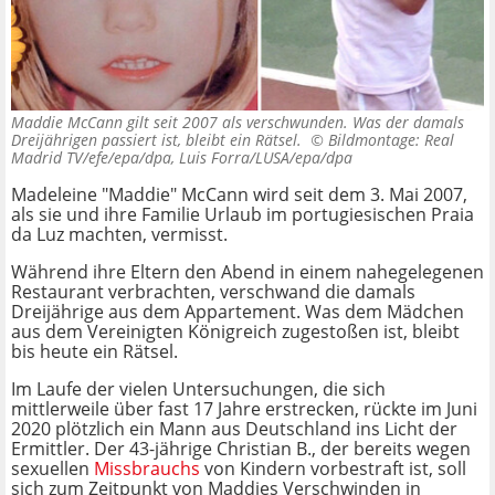
Maddie McCann gilt seit 2007 als verschwunden. Was der damals
Dreijährigen passiert ist, bleibt ein Rätsel. ©
Bildmontage: Real
Madrid TV/efe/epa/dpa, Luis Forra/LUSA/epa/dpa
Madeleine "Maddie" McCann wird seit dem 3. Mai 2007,
als sie und ihre Familie Urlaub im portugiesischen Praia
da Luz machten, vermisst.
Während ihre Eltern den Abend in einem nahegelegenen
Restaurant verbrachten, verschwand die damals
Dreijährige aus dem Appartement. Was dem Mädchen
aus dem Vereinigten Königreich zugestoßen ist, bleibt
bis heute ein Rätsel.
Im Laufe der vielen Untersuchungen, die sich
mittlerweile über fast 17 Jahre erstrecken, rückte im Juni
2020 plötzlich ein Mann aus Deutschland ins Licht der
Ermittler. Der 43-jährige Christian B., der bereits wegen
sexuellen
Missbrauchs
von Kindern vorbestraft ist, soll
sich zum Zeitpunkt von Maddies Verschwinden in