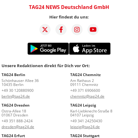
TAG24 NEWS Deutschland GmbH
Hier findest du uns:
Unsere Redaktionen direkt für Dich vor Ort:
TAG24 Berlin
TAG24 Chemnitz
Schönhauser Allee 36
Am Rathaus 2
10435 Berlin
09111 Chemnitz
+49 30 120880900
+49 371 6906600
berlin@tag24.de
chemnitz@tag24.de
TAG24 Dresden
TAG24 Leipzig
Ostra-Allee 18
Karl-Liebknecht-Straße 8
01067 Dresden
04107 Leipzig
+49 351 888-2424
+49 341 24250430
dresden@tag24.de
leipzig@tag24.de
TAG24 Erfurt
TAG24 Stuttgart