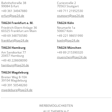
Bahnhofstraße 38
Curiestraße 2
99084 Erfurt
70563 Stuttgart
+49 361 34947880
+49 711 21952530
erfurt@tag24.de
stuttgart@tag24.de
TAG24 Frankfurt a. M.
TAG24 Köln
Friedrich-Ebert-Anlage 36
Neumarkt 1a
60325 Frankfurt am Main
50667 Köln
+49 69 348750580
+49 221 98651990
frankfurt@tag24.de
koeln@tag24.de
TAG24 Hamburg
TAG24 München
Am Sandtorkai 77
+49 89 215390320
20457 Hamburg
muenchen@tag24.de
+49 40 228608090
hamburg@tag24.de
TAG24 Magdeburg
Breiter Weg 8-10A
39104 Magdeburg
+49 391 50548260
magdeburg@tag24.de
WERBEMÖGLICHKEITEN
ALLE THEMEN A-Z