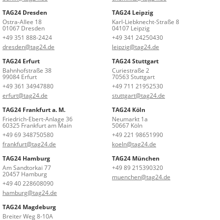
TAG24 Dresden
TAG24 Leipzig
Ostra-Allee 18
Karl-Liebknecht-Straße 8
01067 Dresden
04107 Leipzig
+49 351 888-2424
+49 341 24250430
dresden@tag24.de
leipzig@tag24.de
TAG24 Erfurt
TAG24 Stuttgart
Bahnhofstraße 38
Curiestraße 2
99084 Erfurt
70563 Stuttgart
+49 361 34947880
+49 711 21952530
erfurt@tag24.de
stuttgart@tag24.de
TAG24 Frankfurt a. M.
TAG24 Köln
Friedrich-Ebert-Anlage 36
Neumarkt 1a
60325 Frankfurt am Main
50667 Köln
+49 69 348750580
+49 221 98651990
frankfurt@tag24.de
koeln@tag24.de
TAG24 Hamburg
TAG24 München
Am Sandtorkai 77
+49 89 215390320
20457 Hamburg
muenchen@tag24.de
+49 40 228608090
hamburg@tag24.de
TAG24 Magdeburg
Breiter Weg 8-10A