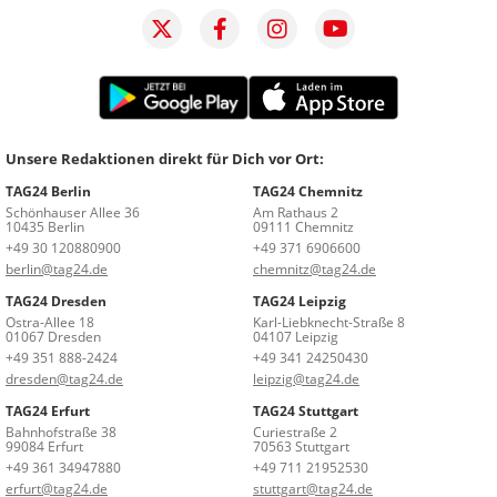
Unsere Redaktionen direkt für Dich vor Ort:
TAG24 Berlin
TAG24 Chemnitz
Schönhauser Allee 36
Am Rathaus 2
10435 Berlin
09111 Chemnitz
+49 30 120880900
+49 371 6906600
berlin@tag24.de
chemnitz@tag24.de
TAG24 Dresden
TAG24 Leipzig
Ostra-Allee 18
Karl-Liebknecht-Straße 8
01067 Dresden
04107 Leipzig
+49 351 888-2424
+49 341 24250430
dresden@tag24.de
leipzig@tag24.de
TAG24 Erfurt
TAG24 Stuttgart
Bahnhofstraße 38
Curiestraße 2
99084 Erfurt
70563 Stuttgart
+49 361 34947880
+49 711 21952530
erfurt@tag24.de
stuttgart@tag24.de