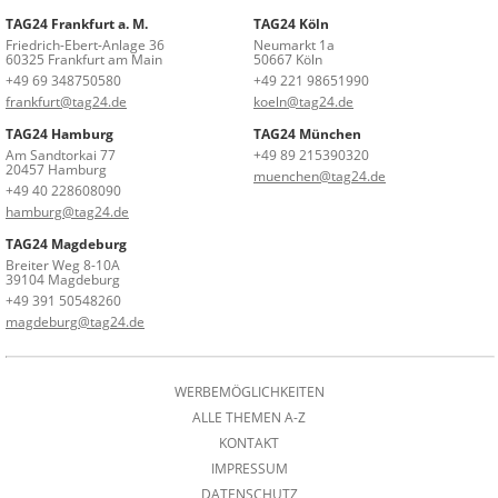
TAG24 Frankfurt a. M.
TAG24 Köln
Friedrich-Ebert-Anlage 36
Neumarkt 1a
60325 Frankfurt am Main
50667 Köln
+49 69 348750580
+49 221 98651990
frankfurt@tag24.de
koeln@tag24.de
TAG24 Hamburg
TAG24 München
Am Sandtorkai 77
+49 89 215390320
20457 Hamburg
muenchen@tag24.de
+49 40 228608090
hamburg@tag24.de
TAG24 Magdeburg
Breiter Weg 8-10A
39104 Magdeburg
+49 391 50548260
magdeburg@tag24.de
WERBEMÖGLICHKEITEN
ALLE THEMEN A-Z
KONTAKT
IMPRESSUM
DATENSCHUTZ