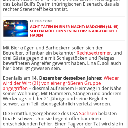
das Lokal Bull's Eye im thüringischen Eisenach, das als
rechter Szenetreff bekannt ist.
LEIPZIG CRIME
ACHT TATEN IN EINER NACHT: MÄDCHEN (14, 15)
SOLLEN MÜLLTONNEN IN LEIPZIG ABGEFACKELT
HABEN
Mit Bierkrügen und Barhockern sollen sich der
Betreiber, offenbar ein bekannter
Rechtsextremer
, und
drei Gäste gegen die mit Schlagstöcken und Reizgas
bewaffneten Angreifer gewehrt haben. Lina E. soll auch
hier beteiligt gewesen sein.
Ebenfalls am
14. Dezember desselben Jahres:
Wieder
wird der Wirt (21) von einer größeren Gruppe
angegriffen
– diesmal auf seinem Heimweg in der Nähe
seiner Wohnung. Mit Hämmern, Stangen und anderem
Werkzeug sind der 21-Jährige und seine Begleiter
schwer, zum Teil lebensgefährlich verletzt worden.
Die Ermittlungsergebnisse des LKA
Sachsen
belasten
Lina E. schwer. Und sie begeht offenbar einen
entscheidenden Fehler. Einen Tag vor der Tat wird sie in