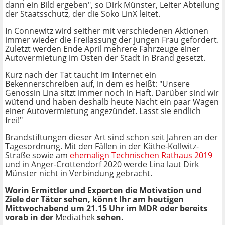
dann ein Bild ergeben", so Dirk Münster, Leiter Abteilung
der Staatsschutz, der die Soko LinX leitet.
In Connewitz wird seither mit verschiedenen Aktionen
immer wieder die Freilassung der jungen Frau gefordert.
Zuletzt werden Ende April mehrere Fahrzeuge einer
Autovermietung im Osten der Stadt in Brand gesetzt.
Kurz nach der Tat taucht im Internet ein
Bekennerschreiben auf, in dem es heißt: "Unsere
Genossin Lina sitzt immer noch in Haft. Darüber sind wir
wütend und haben deshalb heute Nacht ein paar Wagen
einer Autovermietung angezündet. Lasst sie endlich
frei!"
Brandstiftungen dieser Art sind schon seit Jahren an der
Tagesordnung. Mit den Fällen in der Käthe-Kollwitz-
Straße sowie am
ehemalign Technischen Rathaus 2019
und in Anger-Crottendorf 2020 werde Lina laut Dirk
Münster nicht in Verbindung gebracht.
Worin Ermittler und Experten die Motivation und
Ziele der Täter sehen, könnt Ihr am heutigen
Mittwochabend um 21.15 Uhr im MDR oder bereits
vorab in der
Mediathek
sehen.