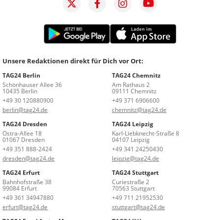
Unsere Redaktionen direkt für Dich vor Ort:
TAG24 Berlin
TAG24 Chemnitz
Schönhauser Allee 36
Am Rathaus 2
10435 Berlin
09111 Chemnitz
+49 30 120880900
+49 371 6906600
berlin@tag24.de
chemnitz@tag24.de
TAG24 Dresden
TAG24 Leipzig
Ostra-Allee 18
Karl-Liebknecht-Straße 8
01067 Dresden
04107 Leipzig
+49 351 888-2424
+49 341 24250430
dresden@tag24.de
leipzig@tag24.de
TAG24 Erfurt
TAG24 Stuttgart
Bahnhofstraße 38
Curiestraße 2
99084 Erfurt
70563 Stuttgart
+49 361 34947880
+49 711 21952530
erfurt@tag24.de
stuttgart@tag24.de