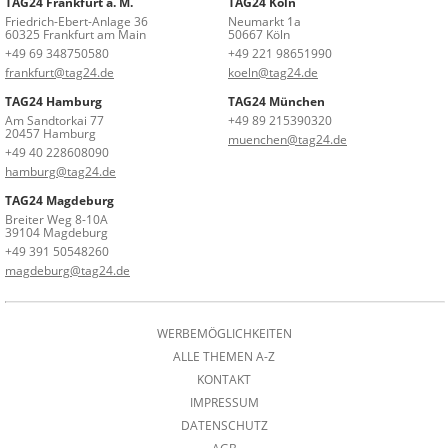
TAG24 Frankfurt a. M.
TAG24 Köln
Friedrich-Ebert-Anlage 36
Neumarkt 1a
60325 Frankfurt am Main
50667 Köln
+49 69 348750580
+49 221 98651990
frankfurt@tag24.de
koeln@tag24.de
TAG24 Hamburg
TAG24 München
Am Sandtorkai 77
+49 89 215390320
20457 Hamburg
muenchen@tag24.de
+49 40 228608090
hamburg@tag24.de
TAG24 Magdeburg
Breiter Weg 8-10A
39104 Magdeburg
+49 391 50548260
magdeburg@tag24.de
WERBEMÖGLICHKEITEN
ALLE THEMEN A-Z
KONTAKT
IMPRESSUM
DATENSCHUTZ