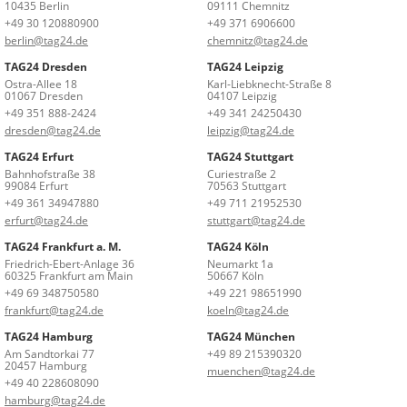
10435 Berlin
09111 Chemnitz
+49 30 120880900
+49 371 6906600
berlin@tag24.de
chemnitz@tag24.de
TAG24 Dresden
TAG24 Leipzig
Ostra-Allee 18
Karl-Liebknecht-Straße 8
01067 Dresden
04107 Leipzig
+49 351 888-2424
+49 341 24250430
dresden@tag24.de
leipzig@tag24.de
TAG24 Erfurt
TAG24 Stuttgart
Bahnhofstraße 38
Curiestraße 2
99084 Erfurt
70563 Stuttgart
+49 361 34947880
+49 711 21952530
erfurt@tag24.de
stuttgart@tag24.de
TAG24 Frankfurt a. M.
TAG24 Köln
Friedrich-Ebert-Anlage 36
Neumarkt 1a
60325 Frankfurt am Main
50667 Köln
+49 69 348750580
+49 221 98651990
frankfurt@tag24.de
koeln@tag24.de
TAG24 Hamburg
TAG24 München
Am Sandtorkai 77
+49 89 215390320
20457 Hamburg
muenchen@tag24.de
+49 40 228608090
hamburg@tag24.de