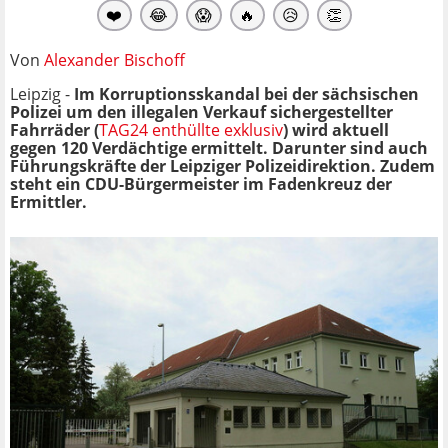
❤️
😂
😱
🔥
😥
👏
Von
Alexander Bischoff
Leipzig -
Im Korruptionsskandal bei der sächsischen
Polizei um den illegalen Verkauf sichergestellter
Fahrräder (
TAG24 enthüllte exklusiv
) wird aktuell
gegen 120 Verdächtige ermittelt. Darunter sind auch
Führungskräfte der Leipziger Polizeidirektion. Zudem
steht ein CDU-Bürgermeister im Fadenkreuz der
Ermittler.