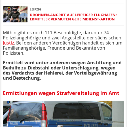
LEIPZIG
DROHNEN-ANGRIFF AUF LEIPZIGER FLUGHAFEN:
ERMITTLER VERMUTEN GEHEIMDIENST-AKTION
Mithin gibt es noch 111 Beschuldigte, darunter 74
Polizeiangehörige und zwei Angestellte der sächsischen
Justiz
. Bei den anderen Verdächtigen handelt es sich um
Familienangehörige, Freunde und Bekannte von
Polizisten.
Ermittelt wird unter anderem wegen Anstiftung und
Beihilfe zu Diebstahl oder Unterschlagung, wegen
des Verdachts der Hehlerei, der Vorteilsgewährung
und Bestechung.
Ermittlungen wegen Strafvereitelung im Amt