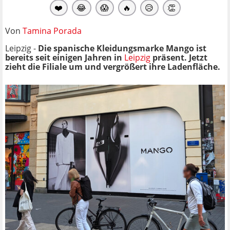
❤️
😂
😱
🔥
😥
👏
Von
Tamina Porada
Leipzig -
Die spanische Kleidungsmarke Mango ist
bereits seit einigen Jahren in
Leipzig
präsent. Jetzt
zieht die Filiale um und vergrößert ihre Ladenfläche.