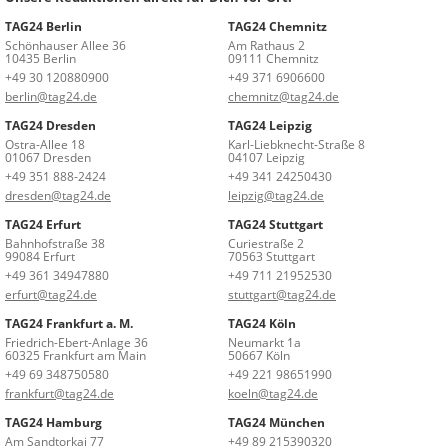
TAG24 Berlin
TAG24 Chemnitz
Schönhauser Allee 36
Am Rathaus 2
10435 Berlin
09111 Chemnitz
+49 30 120880900
+49 371 6906600
berlin@tag24.de
chemnitz@tag24.de
TAG24 Dresden
TAG24 Leipzig
Ostra-Allee 18
Karl-Liebknecht-Straße 8
01067 Dresden
04107 Leipzig
+49 351 888-2424
+49 341 24250430
dresden@tag24.de
leipzig@tag24.de
TAG24 Erfurt
TAG24 Stuttgart
Bahnhofstraße 38
Curiestraße 2
99084 Erfurt
70563 Stuttgart
+49 361 34947880
+49 711 21952530
erfurt@tag24.de
stuttgart@tag24.de
TAG24 Frankfurt a. M.
TAG24 Köln
Friedrich-Ebert-Anlage 36
Neumarkt 1a
60325 Frankfurt am Main
50667 Köln
+49 69 348750580
+49 221 98651990
frankfurt@tag24.de
koeln@tag24.de
TAG24 Hamburg
TAG24 München
Am Sandtorkai 77
+49 89 215390320