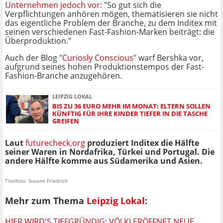
Unternehmen jedoch vor
: "So gut sich die
Verpflichtungen anhören mögen, thematisieren sie nicht
das eigentliche Problem der Branche, zu dem Inditex mit
seinen verschiedenen Fast-Fashion-Marken beiträgt: die
Überproduktion."
Auch der Blog "
Curiosly Conscious
" warf Bershka vor,
aufgrund seines hohen Produktionstempos der Fast-
Fashion-Branche anzugehören.
LEIPZIG LOKAL
BIS ZU 36 EURO MEHR IM MONAT: ELTERN SOLLEN
KÜNFTIG FÜR IHRE KINDER TIEFER IN DIE TASCHE
GREIFEN
Laut
futurecheck.org
produziert Inditex die Hälfte
seiner Waren in Nordafrika, Türkei und Portugal. Die
andere Hälfte komme aus Südamerika und Asien.
Titelfoto: Susann Friedrich
Mehr zum Thema
Leipzig Lokal
:
HIER WIRD'S TIEFGRÜNDIG: VÖLKI ERÖFFNET NEUE