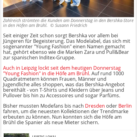
Zahlreich strömten die Kunden am Donnerstag in den Bershka-Store
in den Höfen am Brühl. ©
Susann Friedrich
Seit einiger Zeit schon sorgt Bershka vor allem bei
Jüngeren für Begeisterung. Das Modelabel, das sich mit
sogenannter "Young Fashion" einen Namen gemacht
hat, gehört ebenso wie die Marken Zara und Pull&Bear
zur spanischen Inditex-Gruppe.
Auch in Leipzig lockt seit dem heutigen Donnerstag
"Young Fashion" in die Höfe am Brühl.
Auf rund 1000
Quadratmetern können Frauen, Männer und
Jugendliche alles shoppen, was das Bershka-Angebot
bereithält - von T-Shirts und Kleidern über Jeans und
Pullover bis hin zu Accessoires und sogar Parfüms.
Bisher mussten Modefans bis nach
Dresden
oder
Berlin
fahren, um die neuesten Kollektionen der Trendmarke
erbeuten zu können. Nun konnten sich die Höfe am
Brühl die Spanier als neue Mieter sichern.
LEIPZIG LOKAL