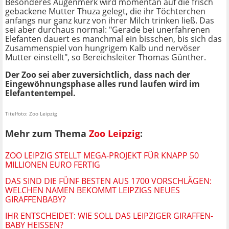
Besonderes Augenmerk wird momentan auf die frisch
gebackene Mutter Thuza gelegt, die ihr Töchterchen
anfangs nur ganz kurz von ihrer Milch trinken ließ. Das
sei aber durchaus normal: "Gerade bei unerfahrenen
Elefanten dauert es manchmal ein bisschen, bis sich das
Zusammenspiel von hungrigem Kalb und nervöser
Mutter einstellt", so Bereichsleiter Thomas Günther.
Der Zoo sei aber zuversichtlich, dass nach der
Eingewöhnungsphase alles rund laufen wird im
Elefantentempel.
Titelfoto: Zoo Leipzig
Mehr zum Thema
Zoo Leipzig
:
ZOO LEIPZIG STELLT MEGA-PROJEKT FÜR KNAPP 50
MILLIONEN EURO FERTIG
DAS SIND DIE FÜNF BESTEN AUS 1700 VORSCHLÄGEN:
WELCHEN NAMEN BEKOMMT LEIPZIGS NEUES
GIRAFFENBABY?
IHR ENTSCHEIDET: WIE SOLL DAS LEIPZIGER GIRAFFEN-
BABY HEISSEN?