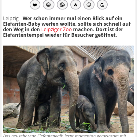
❤️
😂
😱
🔥
😥
👏
Leipzig -
Wer schon immer mal einen Blick auf ein
Elefanten-Baby werfen wollte, sollte sich schnell auf
den Weg in den
Leipziger Zoo
machen. Dort ist der
Elefantentempel wieder für Besucher geöffnet.
Das neugeborene Elefantenkalb lernt momentan gemeinsam mit