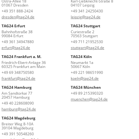
Ostra-Allee 18
Karl-Liebknecht-Straße 8
01067 Dresden
04107 Leipzig
+49 351 888-2424
+49 341 24250430
dresden@tag24.de
leipzig@tag24.de
TAG24 Erfurt
TAG24 Stuttgart
Bahnhofstraße 38
Curiestraße 2
99084 Erfurt
70563 Stuttgart
+49 361 34947880
+49 711 21952530
erfurt@tag24.de
stuttgart@tag24.de
TAG24 Frankfurt a. M.
TAG24 Köln
Friedrich-Ebert-Anlage 36
Neumarkt 1a
60325 Frankfurt am Main
50667 Köln
+49 69 348750580
+49 221 98651990
frankfurt@tag24.de
koeln@tag24.de
TAG24 Hamburg
TAG24 München
Am Sandtorkai 77
+49 89 215390320
20457 Hamburg
muenchen@tag24.de
+49 40 228608090
hamburg@tag24.de
TAG24 Magdeburg
Breiter Weg 8-10A
39104 Magdeburg
+49 391 50548260