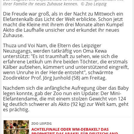
ihrer Familie ihr neues Zuhause kennen. ©
Zoo Leipzig
Die Freude war groß, als in der Nacht zu Mittwoch ein
Elefantenkalb das Licht der Welt erblickte. Schon jetzt
macht die Kleine mit ihrem drei Monate alten Kumpel
Akito die Laufhalle unsicher und erkundet ihr neues
Zuhause.
Thuza und Voi Nam, die Eltern des Leipziger
Neuzugangs, werden tatkräftig von Oma Kewa
unterstützt: "Es ist traumhaft zu sehen, wie sich die
erfahrene Leitkuh um ihre beiden Töchter, die erstmals
Kälber aufziehen, kümmert und unterstützend eingreift,
wenn Unruhe in der Herde entsteht", schwärmte
Zoodirektor Prof. Jörg Junhold (58) am Freitag.
Nachdem sich die anfängliche Aufregung über das Baby
legen konnte, gab der Zoo nun ein Update: Der Mini-
Elefantendame, die mit einem stolzen Gewicht von 124
kg deutlich schwerer als Akito (92 kg) zur Welt kam, geht
es prächtig.
ZOO LEIPZIG
ACHTELFINALE ODER WM-DEBAKEL? DAS
PROPHEZEIT DAS ARAKEL FÜR DEUTSCHLAND