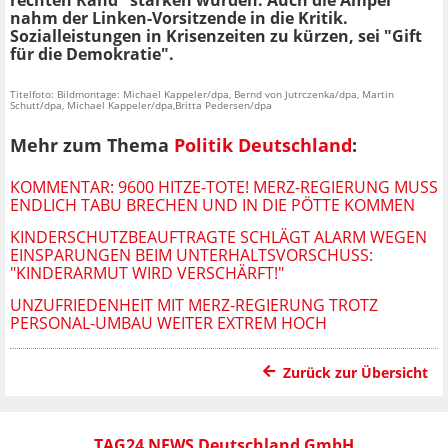
rechten Rand" stärken würden. Auch die Ampel
nahm der Linken-Vorsitzende in die Kritik.
Sozialleistungen in Krisenzeiten zu kürzen, sei "Gift
für die Demokratie".
Titelfoto: Bildmontage: Michael Kappeler/dpa, Bernd von Jutrczenka/dpa, Martin
Schutt/dpa, Michael Kappeler/dpa,Britta Pedersen/dpa
Mehr zum Thema
Politik Deutschland
:
KOMMENTAR: 9600 HITZE-TOTE! MERZ-REGIERUNG MUSS
ENDLICH TABU BRECHEN UND IN DIE PÖTTE KOMMEN
KINDERSCHUTZBEAUFTRAGTE SCHLÄGT ALARM WEGEN
EINSPARUNGEN BEIM UNTERHALTSVORSCHUSS:
"KINDERARMUT WIRD VERSCHÄRFT!"
UNZUFRIEDENHEIT MIT MERZ-REGIERUNG TROTZ
PERSONAL-UMBAU WEITER EXTREM HOCH
Zurück zur Übersicht
TAG24 NEWS Deutschland GmbH