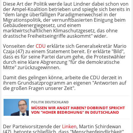
Diese Art der Politik werde laut Lindner dabei schon von
der Ampel-Koalition betrieben und spiegle sich bereits in
"dem lange überfälligen Paradigmenwechsel in der
Migrationspolitik, der vernunftbasierten Einigung beim
Gebäudeenergiegesetz, und einem
marktwirtschaftlichen Klimaschutzgesetz, das ohne
drastische Freiheitseingriffe auskommt" wider.
Vonseiten der
CDU
erklärte sich Generalsekretär Mario
Czaja (47) zu einem Statement bereit. Er erklärte "Bild",
dass es für seine Partei darum gehe, die Protestwähler
durch eine klare Abgrenzung "für die demokratische
Mitte" zurückzugewinnen.
Damit dies gelingen könne, arbeite die CDU derzeit in
ihrem Grundsatzprogramm an eigenen "Antworten auf
die großen Fragen unserer Zeit".
POLITIK DEUTSCHLAND
MÜSSEN WIR ANGST HABEN? DOBRINDT SPRICHT
VON "HOHER BEDROHUNG" IN DEUTSCHLAND
Der Parteivorsitzende der
Linken
, Martin Schirdewan
(47), betonte schließlich, dass "Menschenfeindlichkeit"