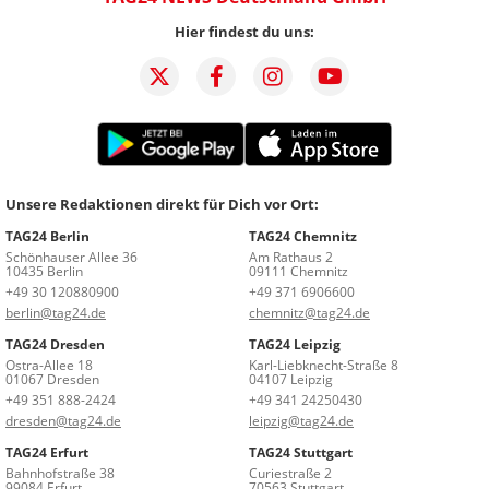
Hier findest du uns:
Unsere Redaktionen direkt für Dich vor Ort:
TAG24 Berlin
TAG24 Chemnitz
Schönhauser Allee 36
Am Rathaus 2
10435 Berlin
09111 Chemnitz
+49 30 120880900
+49 371 6906600
berlin@tag24.de
chemnitz@tag24.de
TAG24 Dresden
TAG24 Leipzig
Ostra-Allee 18
Karl-Liebknecht-Straße 8
01067 Dresden
04107 Leipzig
+49 351 888-2424
+49 341 24250430
dresden@tag24.de
leipzig@tag24.de
TAG24 Erfurt
TAG24 Stuttgart
Bahnhofstraße 38
Curiestraße 2
99084 Erfurt
70563 Stuttgart