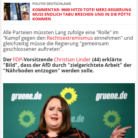
POLITIK DEUTSCHLAND
KOMMENTAR: 9600 HITZE-TOTE! MERZ-REGIERUNG
MUSS ENDLICH TABU BRECHEN UND IN DIE PÖTTE
KOMMEN
Alle Parteien müssten Lang zufolge eine "Rolle" im
"Kampf gegen den
Rechtsextremismus
einnehmen" und
gleichzeitig müsse die Regierung "gemeinsam
geschlossener auftreten".
Der
FDP
-Vorsitzende
Christian Linder
(44) erklärte
"Bild", dass der AfD durch "zielgerichtete Arbeit" der
"Nährboden entzogen" werden solle.