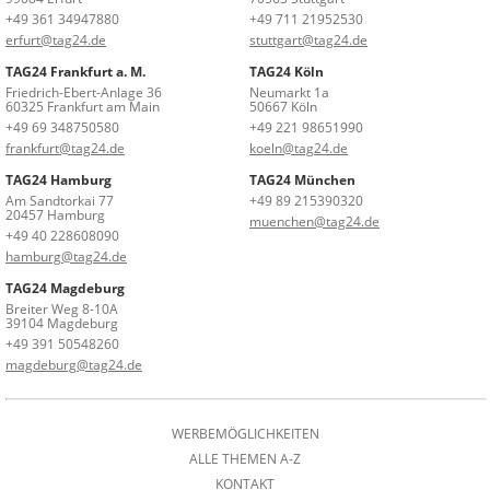
+49 361 34947880
+49 711 21952530
erfurt@tag24.de
stuttgart@tag24.de
TAG24 Frankfurt a. M.
TAG24 Köln
Friedrich-Ebert-Anlage 36
Neumarkt 1a
60325 Frankfurt am Main
50667 Köln
+49 69 348750580
+49 221 98651990
frankfurt@tag24.de
koeln@tag24.de
TAG24 Hamburg
TAG24 München
Am Sandtorkai 77
+49 89 215390320
20457 Hamburg
muenchen@tag24.de
+49 40 228608090
hamburg@tag24.de
TAG24 Magdeburg
Breiter Weg 8-10A
39104 Magdeburg
+49 391 50548260
magdeburg@tag24.de
WERBEMÖGLICHKEITEN
ALLE THEMEN A-Z
KONTAKT