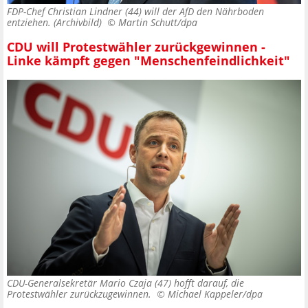
FDP-Chef Christian Lindner (44) will der AfD den Nährboden
entziehen. (Archivbild) ©
Martin Schutt/dpa
CDU will Protestwähler zurückgewinnen -
Linke kämpft gegen "Menschenfeindlichkeit"
CDU-Generalsekretär Mario Czaja (47) hofft darauf, die
Protestwähler zurückzugewinnen. ©
Michael Kappeler/dpa