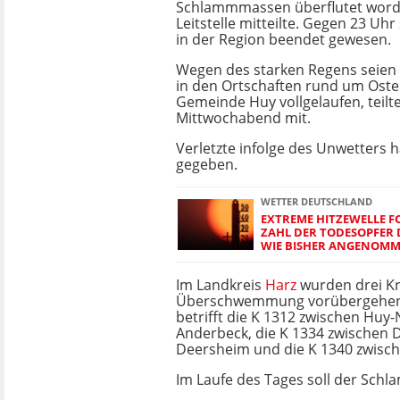
Schlammmassen überflutet worde
Leitstelle mitteilte. Gegen 23 Uhr
in der Region beendet gewesen.
Wegen des starken Regens seien z
in den Ortschaften rund um Oste
Gemeinde Huy vollgelaufen, teilte
Mittwochabend mit.
Verletzte infolge des Unwetters h
gegeben.
WETTER DEUTSCHLAND
EXTREME HITZEWELLE FO
ZAHL DER TODESOPFER 
WIE BISHER ANGENOM
Im Landkreis
Harz
wurden drei K
Überschwemmung vorübergehend
betrifft die K 1312 zwischen Huy
Anderbeck, die K 1334 zwischen
Deersheim und die K 1340 zwische
Im Laufe des Tages soll der Sch