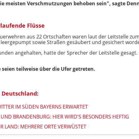
ie meisten Verschmutzungen behoben sein", sagte Denni
rlaufende Flüsse
euerwehren aus 22 Ortschaften waren laut der Leitstelle zu
r leergepumpt sowie Straßen gesäubert und gesichert word
nden angehalten, hatte der Sprecher der Leitstelle gesagt. 
seien teilweise über die Ufer getreten.
 Deutschland
:
ITTER IM SÜDEN BAYERNS ERWARTET
N UND BRANDENBURG: HIER WIRD'S BESONDERS HEFTIG
R LAND: MEHRERE ORTE VERWÜSTET