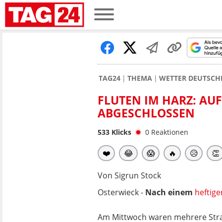
TAG24
THEMA
WETTER DEUTSCH
FLUTEN IM HARZ: A
ABGESCHLOSSEN
533
Klicks
0
Reaktionen
❤️
😂
😱
🔥
😥
👏
Von Sigrun Stock
Osterwieck -
Nach einem
heftig
Am Mittwoch waren mehrere Str