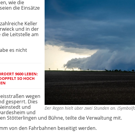
n, wie die
 seien die Einsätze
ahlreiche Keller
rwieck und in der
 die Leitstelle am
abe es nicht
RDERT 9600 LEBEN:
DOPPELT SO HOCH
MEN
reisstraßen wegen
 gesperrt. Dies
-Neinstedt und
Der Regen hielt über zwei Stunden an. (Symbol
 Dardesheim und
n Stötterlingen und Bühne, teilte die Verwaltung mit.
lamm von den Fahrbahnen beseitigt werden.