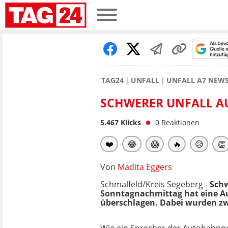
TAG24
UNFALL
UNFALL A7 NEW
SCHWERER UNFALL AU
5.467
Klicks
0
Reaktionen
❤️
😂
😱
🔥
😥
👏
Von
Madita Eggers
Schmalfeld/Kreis Segeberg -
Schw
Sonntagnachmittag hat eine Au
überschlagen. Dabei wurden zwe