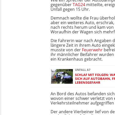
Wie ein Sprecher der Autobahnpo
gegenüber
TAG24
mitteilte, erei
Unfall gegen 15 Uhr.
Demnach wollte die Frau überhol
aber ein weiteres Auto, erschrak,
nach rechts herum und kam von 
Woraufhin der Wagen sich mehrf
Die Fahrerin war nach Angaben 
längere Zeit in ihrem Auto eing
musste von der
Feuerwehr
befre
ihr männlicher Beifahrer wurden 
ein Krankenhaus gebracht.
UNFALL A7
SCHLAF MIT FOLGEN: 
SICH AUF AUTOBAHN, F
LEBENSGEFAHR
An Bord des Autos befanden sich
wovon einer schwer verletzt von
Verkehrsteilnehmer aufgegriffen
Der andere Vierbeiner lief von d