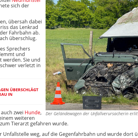
lizei
Neumünster
gnete sich der
en, übersah dabei
 riss das Lenkrad
der Fahrbahn ab.
ach überschlug.
des Sprechers
eklemmt und
it werden. Sie und
schwer verletzt in
WAGEN ÜBERSCHLÄGT
RAU IN
 auch zwei
Hunde
,
Der Geländewagen der Unfallverursacherin erli
 einem weiteren
 zum Tierarzt gefahren wurde.
er Unfallstelle weg, auf die Gegenfahrbahn und wurde dort 