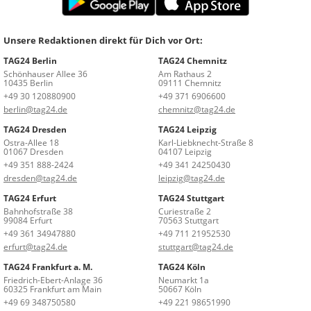
Unsere Redaktionen direkt für Dich vor Ort:
TAG24 Berlin
TAG24 Chemnitz
Schönhauser Allee 36
Am Rathaus 2
10435 Berlin
09111 Chemnitz
+49 30 120880900
+49 371 6906600
berlin@tag24.de
chemnitz@tag24.de
TAG24 Dresden
TAG24 Leipzig
Ostra-Allee 18
Karl-Liebknecht-Straße 8
01067 Dresden
04107 Leipzig
+49 351 888-2424
+49 341 24250430
dresden@tag24.de
leipzig@tag24.de
TAG24 Erfurt
TAG24 Stuttgart
Bahnhofstraße 38
Curiestraße 2
99084 Erfurt
70563 Stuttgart
+49 361 34947880
+49 711 21952530
erfurt@tag24.de
stuttgart@tag24.de
TAG24 Frankfurt a. M.
TAG24 Köln
Friedrich-Ebert-Anlage 36
Neumarkt 1a
60325 Frankfurt am Main
50667 Köln
+49 69 348750580
+49 221 98651990