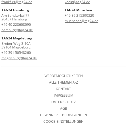
frankfurt@tag24.de
koeln@tag24.de
TAG24 Hamburg
TAG24 München
Am Sandtorkai 77
+49 89 215390320
20457 Hamburg
muenchen@tag24.de
+49 40 228608090
hamburg@tag24.de
TAG24 Magdeburg
Breiter Weg 8-10A
39104 Magdeburg
+49 391 50548260
magdeburg@tag24.de
WERBEMÖGLICHKEITEN
ALLE THEMEN A-Z
KONTAKT
IMPRESSUM
DATENSCHUTZ
AGB
GEWINNSPIELBEDINGUNGEN
COOKIE-EINSTELLUNGEN