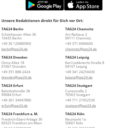
Unsere Redaktionen direkt für Dich vor Ort:
TAG24 Berlin
TAG24 Chemnitz
Schönhauser Allee 36
Am Rathaus 2
10435 Berlin
09111 Chemnitz
+49 30 120880900
+49 371 6906600
berlin@tag24.de
chemnitz@tag24.de
TAG24 Dresden
TAG24 Leipzig
Ostra-Allee 18
Karl-Liebknecht-Straße 8
01067 Dresden
04107 Leipzig
+49 351 888-2424
+49 341 24250430
dresden@tag24.de
leipzig@tag24.de
TAG24 Erfurt
TAG24 Stuttgart
Bahnhofstraße 38
Curiestraße 2
99084 Erfurt
70563 Stuttgart
+49 361 34947880
+49 711 21952530
erfurt@tag24.de
stuttgart@tag24.de
TAG24 Frankfurt a. M.
TAG24 Köln
Friedrich-Ebert-Anlage 36
Neumarkt 1a
60325 Frankfurt am Main
50667 Köln