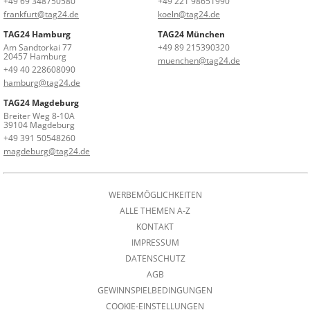
+49 69 348750580
+49 221 98651990
frankfurt@tag24.de
koeln@tag24.de
TAG24 Hamburg
TAG24 München
Am Sandtorkai 77
+49 89 215390320
20457 Hamburg
muenchen@tag24.de
+49 40 228608090
hamburg@tag24.de
TAG24 Magdeburg
Breiter Weg 8-10A
39104 Magdeburg
+49 391 50548260
magdeburg@tag24.de
WERBEMÖGLICHKEITEN
ALLE THEMEN A-Z
KONTAKT
IMPRESSUM
DATENSCHUTZ
AGB
GEWINNSPIELBEDINGUNGEN
COOKIE-EINSTELLUNGEN