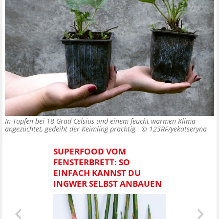
In Töpfen bei 18 Grad Celsius und einem feucht-warmen Klima
angezüchtet, gedeiht der Keimling prächtig. ©
123RF/yekatseryna
SUPERFOOD VOM
FENSTERBRETT: SO
EINFACH KANNST DU
INGWER SELBST ANBAUEN