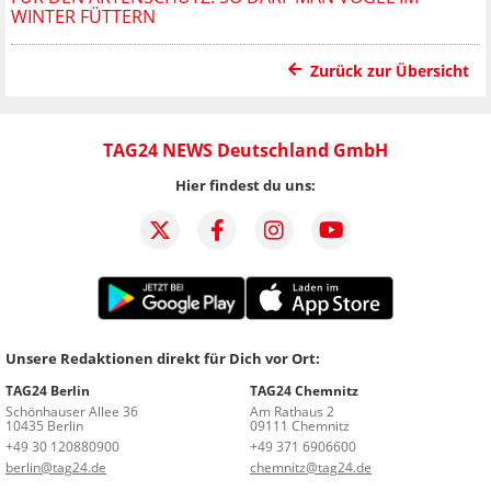
WINTER FÜTTERN
Zurück zur Übersicht
TAG24 NEWS Deutschland GmbH
Hier findest du uns:
Unsere Redaktionen direkt für Dich vor Ort:
TAG24 Berlin
TAG24 Chemnitz
Schönhauser Allee 36
Am Rathaus 2
10435 Berlin
09111 Chemnitz
+49 30 120880900
+49 371 6906600
berlin@tag24.de
chemnitz@tag24.de