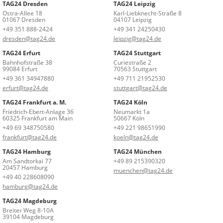
TAG24 Dresden
TAG24 Leipzig
Ostra-Allee 18
Karl-Liebknecht-Straße 8
01067 Dresden
04107 Leipzig
+49 351 888-2424
+49 341 24250430
dresden@tag24.de
leipzig@tag24.de
TAG24 Erfurt
TAG24 Stuttgart
Bahnhofstraße 38
Curiestraße 2
99084 Erfurt
70563 Stuttgart
+49 361 34947880
+49 711 21952530
erfurt@tag24.de
stuttgart@tag24.de
TAG24 Frankfurt a. M.
TAG24 Köln
Friedrich-Ebert-Anlage 36
Neumarkt 1a
60325 Frankfurt am Main
50667 Köln
+49 69 348750580
+49 221 98651990
frankfurt@tag24.de
koeln@tag24.de
TAG24 Hamburg
TAG24 München
Am Sandtorkai 77
+49 89 215390320
20457 Hamburg
muenchen@tag24.de
+49 40 228608090
hamburg@tag24.de
TAG24 Magdeburg
Breiter Weg 8-10A
39104 Magdeburg