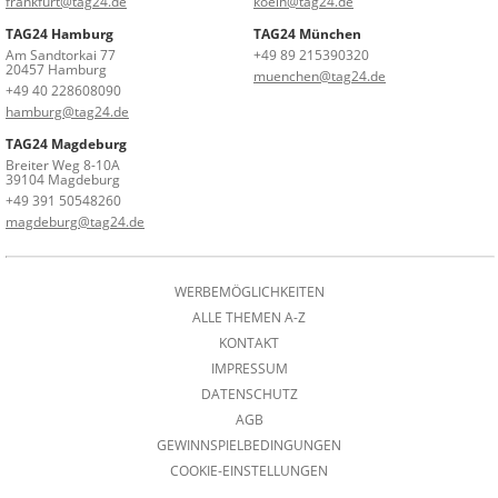
frankfurt@tag24.de
koeln@tag24.de
TAG24 Hamburg
TAG24 München
Am Sandtorkai 77
+49 89 215390320
20457 Hamburg
muenchen@tag24.de
+49 40 228608090
hamburg@tag24.de
TAG24 Magdeburg
Breiter Weg 8-10A
39104 Magdeburg
+49 391 50548260
magdeburg@tag24.de
WERBEMÖGLICHKEITEN
ALLE THEMEN A-Z
KONTAKT
IMPRESSUM
DATENSCHUTZ
AGB
GEWINNSPIELBEDINGUNGEN
COOKIE-EINSTELLUNGEN