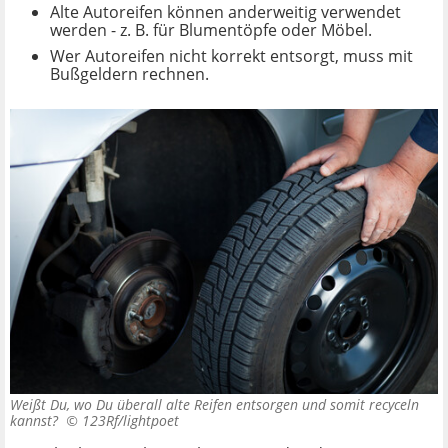
Alte Autoreifen können anderweitig verwendet
werden - z. B. für Blumentöpfe oder Möbel.
Wer Autoreifen nicht korrekt entsorgt, muss mit
Bußgeldern rechnen.
Weißt Du, wo Du überall alte Reifen entsorgen und somit recyceln
kannst? ©
123Rf/lightpoet