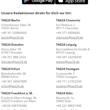
Unsere Redaktionen direkt für Dich vor Ort:
TAG24 Berlin
TAG24 Chemnitz
Schönhauser Allee 36
Am Rathaus 2
10435 Berlin
09111 Chemnitz
+49 30 120880900
+49 371 6906600
berlin@tag24.de
chemnitz@tag24.de
TAG24 Dresden
TAG24 Leipzig
Ostra-Allee 18
Karl-Liebknecht-Straße 8
01067 Dresden
04107 Leipzig
+49 351 888-2424
+49 341 24250430
dresden@tag24.de
leipzig@tag24.de
TAG24 Erfurt
TAG24 Stuttgart
Bahnhofstraße 38
Curiestraße 2
99084 Erfurt
70563 Stuttgart
+49 361 34947880
+49 711 21952530
erfurt@tag24.de
stuttgart@tag24.de
TAG24 Frankfurt a. M.
TAG24 Köln
Friedrich-Ebert-Anlage 36
Neumarkt 1a
60325 Frankfurt am Main
50667 Köln
+49 69 348750580
+49 221 98651990