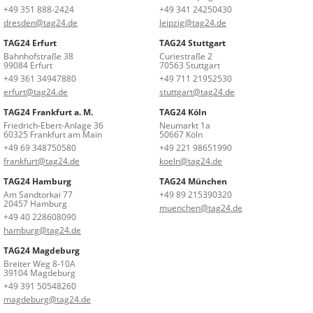
+49 351 888-2424
+49 341 24250430
dresden@tag24.de
leipzig@tag24.de
TAG24 Erfurt
TAG24 Stuttgart
Bahnhofstraße 38
Curiestraße 2
99084 Erfurt
70563 Stuttgart
+49 361 34947880
+49 711 21952530
erfurt@tag24.de
stuttgart@tag24.de
TAG24 Frankfurt a. M.
TAG24 Köln
Friedrich-Ebert-Anlage 36
Neumarkt 1a
60325 Frankfurt am Main
50667 Köln
+49 69 348750580
+49 221 98651990
frankfurt@tag24.de
koeln@tag24.de
TAG24 Hamburg
TAG24 München
Am Sandtorkai 77
+49 89 215390320
20457 Hamburg
muenchen@tag24.de
+49 40 228608090
hamburg@tag24.de
TAG24 Magdeburg
Breiter Weg 8-10A
39104 Magdeburg
+49 391 50548260
magdeburg@tag24.de