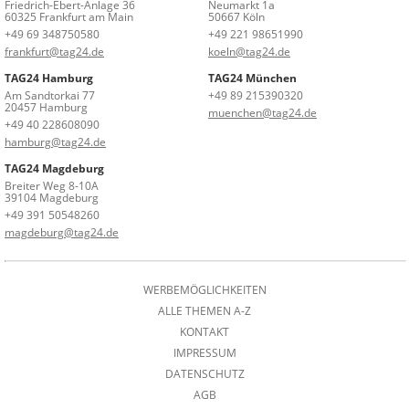
Friedrich-Ebert-Anlage 36
Neumarkt 1a
60325 Frankfurt am Main
50667 Köln
+49 69 348750580
+49 221 98651990
frankfurt@tag24.de
koeln@tag24.de
TAG24 Hamburg
TAG24 München
Am Sandtorkai 77
+49 89 215390320
20457 Hamburg
muenchen@tag24.de
+49 40 228608090
hamburg@tag24.de
TAG24 Magdeburg
Breiter Weg 8-10A
39104 Magdeburg
+49 391 50548260
magdeburg@tag24.de
WERBEMÖGLICHKEITEN
ALLE THEMEN A-Z
KONTAKT
IMPRESSUM
DATENSCHUTZ
AGB