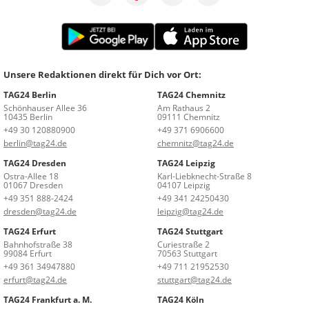
Unsere Redaktionen direkt für Dich vor Ort:
TAG24 Berlin
TAG24 Chemnitz
Schönhauser Allee 36
Am Rathaus 2
10435 Berlin
09111 Chemnitz
+49 30 120880900
+49 371 6906600
berlin@tag24.de
chemnitz@tag24.de
TAG24 Dresden
TAG24 Leipzig
Ostra-Allee 18
Karl-Liebknecht-Straße 8
01067 Dresden
04107 Leipzig
+49 351 888-2424
+49 341 24250430
dresden@tag24.de
leipzig@tag24.de
TAG24 Erfurt
TAG24 Stuttgart
Bahnhofstraße 38
Curiestraße 2
99084 Erfurt
70563 Stuttgart
+49 361 34947880
+49 711 21952530
erfurt@tag24.de
stuttgart@tag24.de
TAG24 Frankfurt a. M.
TAG24 Köln