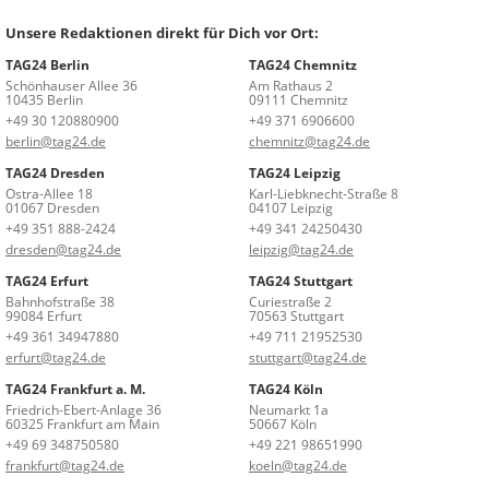
Unsere Redaktionen direkt für Dich vor Ort:
TAG24 Berlin
TAG24 Chemnitz
Schönhauser Allee 36
Am Rathaus 2
10435 Berlin
09111 Chemnitz
+49 30 120880900
+49 371 6906600
berlin@tag24.de
chemnitz@tag24.de
TAG24 Dresden
TAG24 Leipzig
Ostra-Allee 18
Karl-Liebknecht-Straße 8
01067 Dresden
04107 Leipzig
+49 351 888-2424
+49 341 24250430
dresden@tag24.de
leipzig@tag24.de
TAG24 Erfurt
TAG24 Stuttgart
Bahnhofstraße 38
Curiestraße 2
99084 Erfurt
70563 Stuttgart
+49 361 34947880
+49 711 21952530
erfurt@tag24.de
stuttgart@tag24.de
TAG24 Frankfurt a. M.
TAG24 Köln
Friedrich-Ebert-Anlage 36
Neumarkt 1a
60325 Frankfurt am Main
50667 Köln
+49 69 348750580
+49 221 98651990
frankfurt@tag24.de
koeln@tag24.de