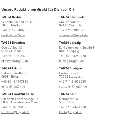
Unsere Redaktionen direkt für Dich vor Ort:
TAG24 Berlin
TAG24 Chemnitz
Schönhauser Allee 36
Am Rathaus 2
10435 Berlin
09111 Chemnitz
+49 30 120880900
+49 371 6906600
berlin@tag24.de
chemnitz@tag24.de
TAG24 Dresden
TAG24 Leipzig
Ostra-Allee 18
Karl-Liebknecht-Straße 8
01067 Dresden
04107 Leipzig
+49 351 888-2424
+49 341 24250430
dresden@tag24.de
leipzig@tag24.de
TAG24 Erfurt
TAG24 Stuttgart
Bahnhofstraße 38
Curiestraße 2
99084 Erfurt
70563 Stuttgart
+49 361 34947880
+49 711 21952530
erfurt@tag24.de
stuttgart@tag24.de
TAG24 Frankfurt a. M.
TAG24 Köln
Friedrich-Ebert-Anlage 36
Neumarkt 1a
60325 Frankfurt am Main
50667 Köln
+49 69 348750580
+49 221 98651990
frankfurt@tag24.de
koeln@tag24.de