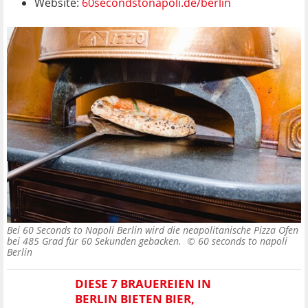
Website:
60secondstonapoli.de/berlin
Bei 60 Seconds to Napoli Berlin wird die neapolitanische Pizza Ofen
bei 485 Grad für 60 Sekunden gebacken. ©
60 seconds to napoli
Berlin
DIESE 7 BRAUEREIEN IN
BERLIN BIETEN BIER,