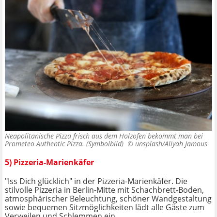
Neapolitanische Pizza frisch aus dem Holzofen bekommt man bei
Prometeo Authentic Pizza. (Symbolbild) ©
unsplash/Aliyah Jamous
5) Pizzeria-Marienkäfer
"Iss Dich glücklich" in der Pizzeria-Marienkäfer. Die
stilvolle Pizzeria in Berlin-Mitte mit Schachbrett-Boden,
atmosphärischer Beleuchtung, schöner Wandgestaltung
sowie bequemen Sitzmöglichkeiten lädt alle Gäste zum
Verweilen und Schlemmen ein.