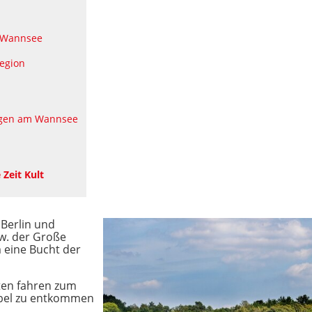
m Wannsee
egion
rgen am Wannsee
 Zeit Kult
 Berlin und
w. der Große
 eine Bucht der
sten fahren zum
bel zu entkommen