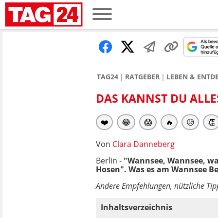
TAG24
RATGEBER
LEBEN & ENTD
DAS KANNST DU ALLE
❤️
😂
😱
🔥
😥
👏
Von
Clara Danneberg
Berlin -
"Wannsee, Wannsee, wann
Hosen". Was es am Wannsee Berl
Andere Empfehlungen, nützliche Tip
Inhaltsverzeichnis