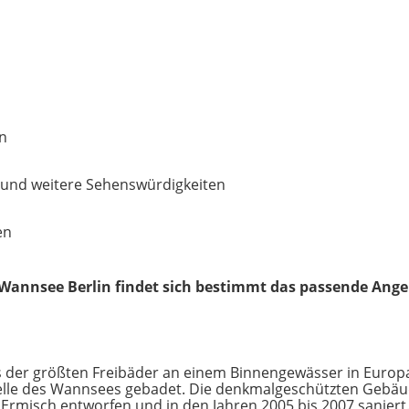
en
 und weitere Sehenswürdigkeiten
en
Wannsee Berlin findet sich bestimmt das passende Ange
 der größten Freibäder an einem Binnengewässer in Europa.
elle des Wannsees gebadet. Die denkmalgeschützten Gebäu
Ermisch entworfen und in den Jahren 2005 bis 2007 saniert