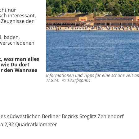
cht nur
sch interessant,
 Zeugnisse der
. baden,
verschiedenen
t, was man alles
wie Du dort
für den Wannsee
Informationen und Tipps für eine schöne Zeit a
TAG24. ©
123rf/spn01
es südwestlichen Berliner Bezirks Steglitz-Zehlendorf
ca
2,82 Quadratkilometer