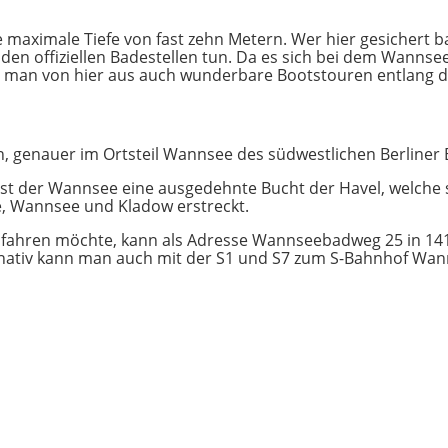
maximale Tiefe von fast zehn Metern. Wer hier gesichert b
en offiziellen Badestellen tun. Da es sich bei dem Wannse
nn man von hier aus auch wunderbare Bootstouren entlang 
n, genauer im Ortsteil Wannsee des südwestlichen Berliner B
ist der Wannsee eine ausgedehnte Bucht der Havel, welche 
ee, Wannsee und Kladow erstreckt.
ahren möchte, kann als Adresse Wannseebadweg 25 in 1412
rnativ kann man auch mit der S1 und S7 zum S-Bahnhof Wan