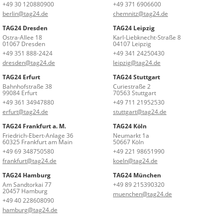
+49 30 120880900
+49 371 6906600
berlin@tag24.de
chemnitz@tag24.de
TAG24 Dresden
TAG24 Leipzig
Ostra-Allee 18
Karl-Liebknecht-Straße 8
01067 Dresden
04107 Leipzig
+49 351 888-2424
+49 341 24250430
dresden@tag24.de
leipzig@tag24.de
TAG24 Erfurt
TAG24 Stuttgart
Bahnhofstraße 38
Curiestraße 2
99084 Erfurt
70563 Stuttgart
+49 361 34947880
+49 711 21952530
erfurt@tag24.de
stuttgart@tag24.de
TAG24 Frankfurt a. M.
TAG24 Köln
Friedrich-Ebert-Anlage 36
Neumarkt 1a
60325 Frankfurt am Main
50667 Köln
+49 69 348750580
+49 221 98651990
frankfurt@tag24.de
koeln@tag24.de
TAG24 Hamburg
TAG24 München
Am Sandtorkai 77
+49 89 215390320
20457 Hamburg
muenchen@tag24.de
+49 40 228608090
hamburg@tag24.de