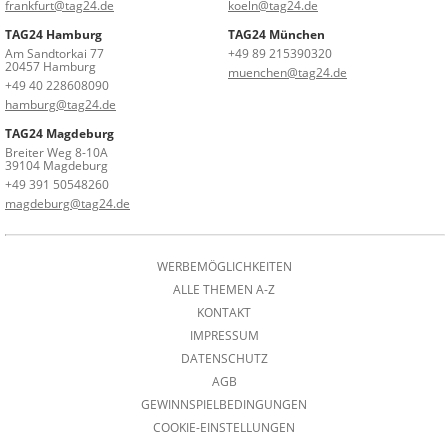
frankfurt@tag24.de
koeln@tag24.de
TAG24 Hamburg
TAG24 München
Am Sandtorkai 77
+49 89 215390320
20457 Hamburg
muenchen@tag24.de
+49 40 228608090
hamburg@tag24.de
TAG24 Magdeburg
Breiter Weg 8-10A
39104 Magdeburg
+49 391 50548260
magdeburg@tag24.de
WERBEMÖGLICHKEITEN
ALLE THEMEN A-Z
KONTAKT
IMPRESSUM
DATENSCHUTZ
AGB
GEWINNSPIELBEDINGUNGEN
COOKIE-EINSTELLUNGEN