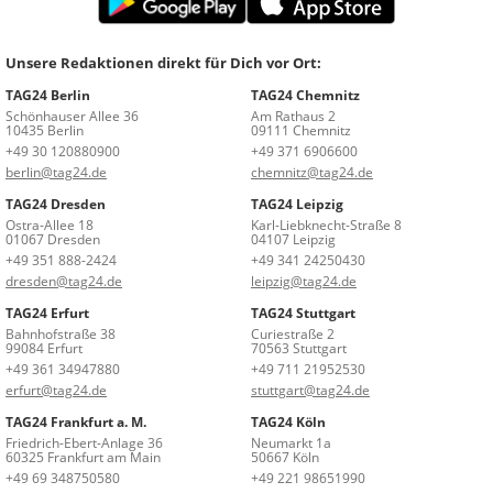
Unsere Redaktionen direkt für Dich vor Ort:
TAG24 Berlin
TAG24 Chemnitz
Schönhauser Allee 36
Am Rathaus 2
10435 Berlin
09111 Chemnitz
+49 30 120880900
+49 371 6906600
berlin@tag24.de
chemnitz@tag24.de
TAG24 Dresden
TAG24 Leipzig
Ostra-Allee 18
Karl-Liebknecht-Straße 8
01067 Dresden
04107 Leipzig
+49 351 888-2424
+49 341 24250430
dresden@tag24.de
leipzig@tag24.de
TAG24 Erfurt
TAG24 Stuttgart
Bahnhofstraße 38
Curiestraße 2
99084 Erfurt
70563 Stuttgart
+49 361 34947880
+49 711 21952530
erfurt@tag24.de
stuttgart@tag24.de
TAG24 Frankfurt a. M.
TAG24 Köln
Friedrich-Ebert-Anlage 36
Neumarkt 1a
60325 Frankfurt am Main
50667 Köln
+49 69 348750580
+49 221 98651990