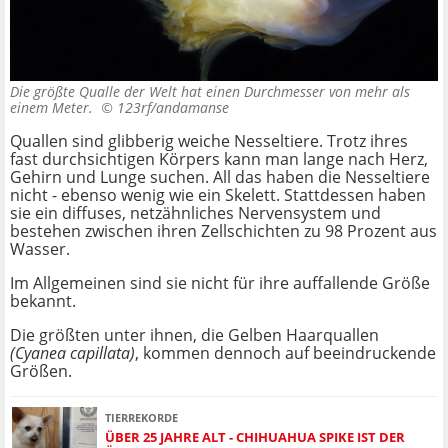
Die größte Qualle der Welt hat einen Durchmesser von mehr als
einem Meter. ©
123rf/andamanse
Quallen sind glibberig weiche Nesseltiere. Trotz ihres
fast durchsichtigen Körpers kann man lange nach Herz,
Gehirn und Lunge suchen. All das haben die Nesseltiere
nicht - ebenso wenig wie ein Skelett. Stattdessen haben
sie ein diffuses, netzähnliches Nervensystem und
bestehen zwischen ihren Zellschichten zu 98 Prozent aus
Wasser.
Im Allgemeinen sind sie nicht für ihre auffallende Größe
bekannt.
Die größten unter ihnen, die Gelben Haarquallen
(Cyanea capillata)
, kommen dennoch auf beeindruckende
Größen.
TIERREKORDE
ÜBER 25 JAHRE ALT - CHIHUAHUA SPIKE IST DER