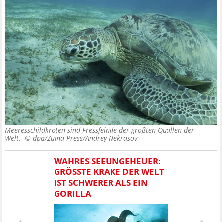
Meeresschildkröten sind Fressfeinde der größten Quallen der
Welt. ©
dpa/Zuma Press/Andrey Nekrasov
WAHRES SEEUNGEHEUER:
GRÖSSTE KRAKE DER WELT I
ST SCHWERER ALS EIN G
ORILLA