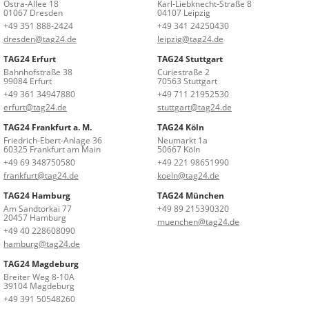
Ostra-Allee 18
Karl-Liebknecht-Straße 8
01067 Dresden
04107 Leipzig
+49 351 888-2424
+49 341 24250430
dresden@tag24.de
leipzig@tag24.de
TAG24 Erfurt
TAG24 Stuttgart
Bahnhofstraße 38
Curiestraße 2
99084 Erfurt
70563 Stuttgart
+49 361 34947880
+49 711 21952530
erfurt@tag24.de
stuttgart@tag24.de
TAG24 Frankfurt a. M.
TAG24 Köln
Friedrich-Ebert-Anlage 36
Neumarkt 1a
60325 Frankfurt am Main
50667 Köln
+49 69 348750580
+49 221 98651990
frankfurt@tag24.de
koeln@tag24.de
TAG24 Hamburg
TAG24 München
Am Sandtorkai 77
+49 89 215390320
20457 Hamburg
muenchen@tag24.de
+49 40 228608090
hamburg@tag24.de
TAG24 Magdeburg
Breiter Weg 8-10A
39104 Magdeburg
+49 391 50548260