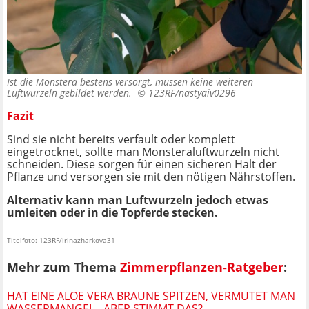
Ist die Monstera bestens versorgt, müssen keine weiteren
Luftwurzeln gebildet werden. ©
123RF/nastyaiv0296
Fazit
Sind sie nicht bereits verfault oder komplett
eingetrocknet, sollte man Monsteraluftwurzeln nicht
schneiden. Diese sorgen für einen sicheren Halt der
Pflanze und versorgen sie mit den nötigen Nährstoffen.
Alternativ kann man Luftwurzeln jedoch etwas
umleiten oder in die Topferde stecken.
Titelfoto: 123RF/irinazharkova31
Mehr zum Thema
Zimmerpflanzen-Ratgeber
:
HAT EINE ALOE VERA BRAUNE SPITZEN, VERMUTET MAN
WASSERMANGEL - ABER STIMMT DAS?