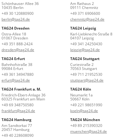
Schönhauser Allee 36
Am Rathaus 2
10435 Berlin
09111 Chemnitz
+49 30 120880900
+49 371 6906600
berlin@tag24.de
chemnitz@tag24.de
TAG24 Dresden
TAG24 Leipzig
Ostra-Allee 18
Karl-Liebknecht-Straße 8
01067 Dresden
04107 Leipzig
+49 351 888-2424
+49 341 24250430
dresden@tag24.de
leipzig@tag24.de
TAG24 Erfurt
TAG24 Stuttgart
Bahnhofstraße 38
Curiestraße 2
99084 Erfurt
70563 Stuttgart
+49 361 34947880
+49 711 21952530
erfurt@tag24.de
stuttgart@tag24.de
TAG24 Frankfurt a. M.
TAG24 Köln
Friedrich-Ebert-Anlage 36
Neumarkt 1a
60325 Frankfurt am Main
50667 Köln
+49 69 348750580
+49 221 98651990
frankfurt@tag24.de
koeln@tag24.de
TAG24 Hamburg
TAG24 München
Am Sandtorkai 77
+49 89 215390320
20457 Hamburg
muenchen@tag24.de
+49 40 228608090