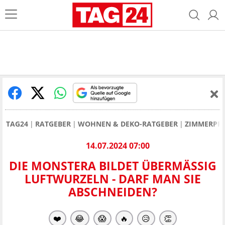
TAG24
RATGEBER
WOHNEN & DEKO-RATGEBER
ZIMMERPF
14.07.2024 07:00
DIE MONSTERA BILDET ÜBERMÄSSIG L
UFTWURZELN - DARF MAN SIE A
BSCHNEIDEN?
❤️
😂
😱
🔥
😥
👏