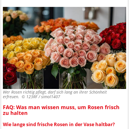
Wer Rosen richtig pflegt, darf sich lang an ihrer Schönheit
erfreuen. ©
123RF / simol1407
FAQ: Was man wissen muss, um Rosen frisch
zu halten
Wie lange sind frische Rosen in der Vase haltbar?