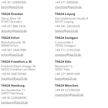
+49 30 120880900
+49 371 6906600
berlin@tag24.de
chemnitz@tag24.de
TAG24 Dresden
TAG24 Leipzig
Ostra-Allee 18
Karl-Liebknecht-Straße 8
01067 Dresden
04107 Leipzig
+49 351 888-2424
+49 341 24250430
dresden@tag24.de
leipzig@tag24.de
TAG24 Erfurt
TAG24 Stuttgart
Bahnhofstraße 38
Curiestraße 2
99084 Erfurt
70563 Stuttgart
+49 361 34947880
+49 711 21952530
erfurt@tag24.de
stuttgart@tag24.de
TAG24 Frankfurt a. M.
TAG24 Köln
Friedrich-Ebert-Anlage 36
Neumarkt 1a
60325 Frankfurt am Main
50667 Köln
+49 69 348750580
+49 221 98651990
frankfurt@tag24.de
koeln@tag24.de
TAG24 Hamburg
TAG24 München
Am Sandtorkai 77
+49 89 215390320
20457 Hamburg
muenchen@tag24.de
+49 40 228608090
hamburg@tag24.de