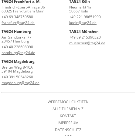
TAG24 Frankfurt a. M.
TAG24 Köln
Friedrich-Ebert-Anlage 36
Neumarkt 1a
60325 Frankfurt am Main
50667 Köln
+49 69 348750580
+49 221 98651990
frankfurt@tag24.de
koeln@tag24.de
TAG24 Hamburg
TAG24 München
Am Sandtorkai 77
+49 89 215390320
20457 Hamburg
muenchen@tag24.de
+49 40 228608090
hamburg@tag24.de
TAG24 Magdeburg
Breiter Weg 8-10A
39104 Magdeburg
+49 391 50548260
magdeburg@tag24.de
WERBEMÖGLICHKEITEN
ALLE THEMEN A-Z
KONTAKT
IMPRESSUM
DATENSCHUTZ