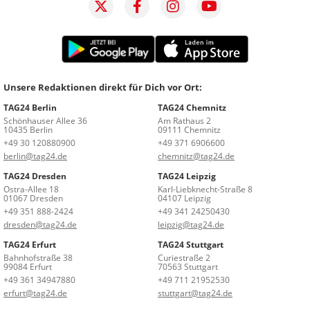
Unsere Redaktionen direkt für Dich vor Ort:
TAG24 Berlin
TAG24 Chemnitz
Schönhauser Allee 36
Am Rathaus 2
10435 Berlin
09111 Chemnitz
+49 30 120880900
+49 371 6906600
berlin@tag24.de
chemnitz@tag24.de
TAG24 Dresden
TAG24 Leipzig
Ostra-Allee 18
Karl-Liebknecht-Straße 8
01067 Dresden
04107 Leipzig
+49 351 888-2424
+49 341 24250430
dresden@tag24.de
leipzig@tag24.de
TAG24 Erfurt
TAG24 Stuttgart
Bahnhofstraße 38
Curiestraße 2
99084 Erfurt
70563 Stuttgart
+49 361 34947880
+49 711 21952530
erfurt@tag24.de
stuttgart@tag24.de