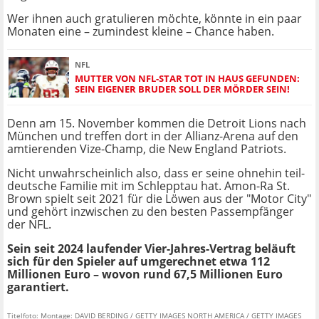
Wer ihnen auch gratulieren möchte, könnte in ein paar
Monaten eine – zumindest kleine – Chance haben.
NFL
MUTTER VON NFL-STAR TOT IN HAUS GEFUNDEN:
SEIN EIGENER BRUDER SOLL DER MÖRDER SEIN!
Denn am 15. November kommen die Detroit Lions nach
München und treffen dort in der Allianz-Arena auf den
amtierenden Vize-Champ, die New England Patriots.
Nicht unwahrscheinlich also, dass er seine ohnehin teil-
deutsche Familie mit im Schlepptau hat. Amon-Ra St.
Brown spielt seit 2021 für die Löwen aus der "Motor City"
und gehört inzwischen zu den besten Passempfänger
der NFL.
Sein seit 2024 laufender Vier-Jahres-Vertrag beläuft
sich für den Spieler auf umgerechnet etwa 112
Millionen Euro – wovon rund 67,5 Millionen Euro
garantiert.
Titelfoto: Montage: DAVID BERDING / GETTY IMAGES NORTH AMERICA / GETTY IMAGES