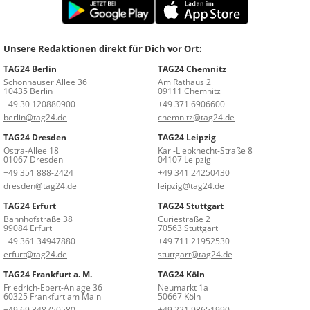
Unsere Redaktionen direkt für Dich vor Ort:
TAG24 Berlin
TAG24 Chemnitz
Schönhauser Allee 36
Am Rathaus 2
10435 Berlin
09111 Chemnitz
+49 30 120880900
+49 371 6906600
berlin@tag24.de
chemnitz@tag24.de
TAG24 Dresden
TAG24 Leipzig
Ostra-Allee 18
Karl-Liebknecht-Straße 8
01067 Dresden
04107 Leipzig
+49 351 888-2424
+49 341 24250430
dresden@tag24.de
leipzig@tag24.de
TAG24 Erfurt
TAG24 Stuttgart
Bahnhofstraße 38
Curiestraße 2
99084 Erfurt
70563 Stuttgart
+49 361 34947880
+49 711 21952530
erfurt@tag24.de
stuttgart@tag24.de
TAG24 Frankfurt a. M.
TAG24 Köln
Friedrich-Ebert-Anlage 36
Neumarkt 1a
60325 Frankfurt am Main
50667 Köln
+49 69 348750580
+49 221 98651990