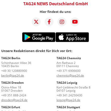
TAG24 NEWS Deutschland GmbH
Hier findest du uns:
Unsere Redaktionen direkt für Dich vor Ort:
TAG24 Berlin
TAG24 Chemnitz
Schönhauser Allee 36
Am Rathaus 2
10435 Berlin
09111 Chemnitz
+49 30 120880900
+49 371 6906600
berlin@tag24.de
chemnitz@tag24.de
TAG24 Dresden
TAG24 Leipzig
Ostra-Allee 18
Karl-Liebknecht-Straße 8
01067 Dresden
04107 Leipzig
+49 351 888-2424
+49 341 24250430
dresden@tag24.de
leipzig@tag24.de
TAG24 Erfurt
TAG24 Stuttgart