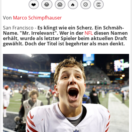
❤️
😂
😱
🔥
😥
👏
Von
Marco Schimpfhauser
San Francisco -
Es klingt wie ein Scherz. Ein Schmäh-
Name. "Mr. Irrelevant". Wer in der
NFL
diesen Namen
erhält, wurde als letzter Spieler beim aktuellen Draft
gewählt. Doch der Titel ist begehrter als man denkt.