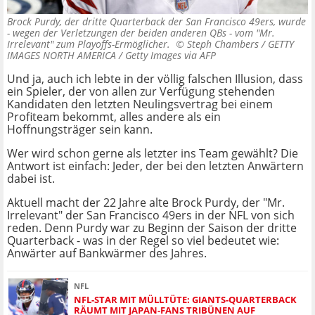
Brock Purdy, der dritte Quarterback der San Francisco 49ers, wurde
- wegen der Verletzungen der beiden anderen QBs - vom "Mr.
Irrelevant" zum Playoffs-Ermöglicher. ©
Steph Chambers / GETTY
IMAGES NORTH AMERICA / Getty Images via AFP
Und ja, auch ich lebte in der völlig falschen Illusion, dass
ein Spieler, der von allen zur Verfügung stehenden
Kandidaten den letzten Neulingsvertrag bei einem
Profiteam bekommt, alles andere als ein
Hoffnungsträger sein kann.
Wer wird schon gerne als letzter ins Team gewählt? Die
Antwort ist einfach: Jeder, der bei den letzten Anwärtern
dabei ist.
Aktuell macht der 22 Jahre alte Brock Purdy, der "Mr.
Irrelevant" der San Francisco 49ers in der NFL von sich
reden. Denn Purdy war zu Beginn der Saison der dritte
Quarterback - was in der Regel so viel bedeutet wie:
Anwärter auf Bankwärmer des Jahres.
NFL
NFL-STAR MIT MÜLLTÜTE: GIANTS-QUARTERBACK
RÄUMT MIT JAPAN-FANS TRIBÜNEN AUF