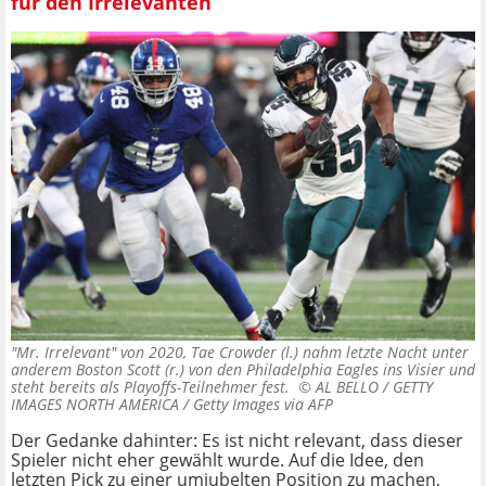
für den Irrelevanten
"Mr. Irrelevant" von 2020, Tae Crowder (l.) nahm letzte Nacht unter
anderem Boston Scott (r.) von den Philadelphia Eagles ins Visier und
steht bereits als Playoffs-Teilnehmer fest. ©
AL BELLO / GETTY
IMAGES NORTH AMERICA / Getty Images via AFP
Der Gedanke dahinter: Es ist nicht relevant, dass dieser
Spieler nicht eher gewählt wurde. Auf die Idee, den
letzten Pick zu einer umjubelten Position zu machen,