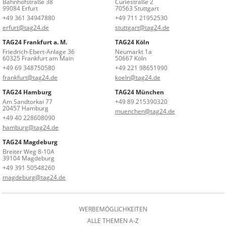
Bahnhofstraße 38
Curiestraße 2
99084 Erfurt
70563 Stuttgart
+49 361 34947880
+49 711 21952530
erfurt@tag24.de
stuttgart@tag24.de
TAG24 Frankfurt a. M.
TAG24 Köln
Friedrich-Ebert-Anlage 36
Neumarkt 1a
60325 Frankfurt am Main
50667 Köln
+49 69 348750580
+49 221 98651990
frankfurt@tag24.de
koeln@tag24.de
TAG24 Hamburg
TAG24 München
Am Sandtorkai 77
+49 89 215390320
20457 Hamburg
muenchen@tag24.de
+49 40 228608090
hamburg@tag24.de
TAG24 Magdeburg
Breiter Weg 8-10A
39104 Magdeburg
+49 391 50548260
magdeburg@tag24.de
WERBEMÖGLICHKEITEN
ALLE THEMEN A-Z