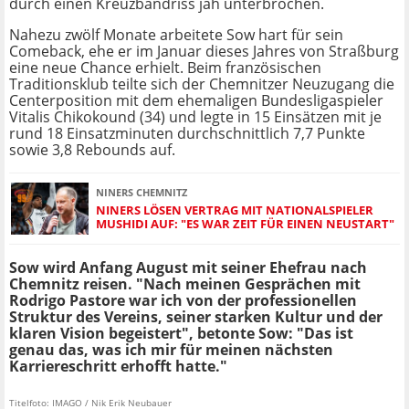
durch einen Kreuzbandriss jäh unterbrochen.
Nahezu zwölf Monate arbeitete Sow hart für sein
Comeback, ehe er im Januar dieses Jahres von Straßburg
eine neue Chance erhielt. Beim französischen
Traditionsklub teilte sich der Chemnitzer Neuzugang die
Centerposition mit dem ehemaligen Bundesligaspieler
Vitalis Chikokound (34) und legte in 15 Einsätzen mit je
rund 18 Einsatzminuten durchschnittlich 7,7 Punkte
sowie 3,8 Rebounds auf.
NINERS CHEMNITZ
NINERS LÖSEN VERTRAG MIT NATIONALSPIELER
MUSHIDI AUF: "ES WAR ZEIT FÜR EINEN NEUSTART"
Sow wird Anfang August mit seiner Ehefrau nach
Chemnitz reisen. "Nach meinen Gesprächen mit
Rodrigo Pastore war ich von der professionellen
Struktur des Vereins, seiner starken Kultur und der
klaren Vision begeistert", betonte Sow: "Das ist
genau das, was ich mir für meinen nächsten
Karriereschritt erhofft hatte."
Titelfoto: IMAGO / Nik Erik Neubauer