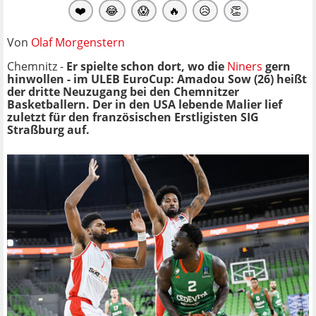
❤️
😂
😱
🔥
😥
👏
Von
Olaf Morgenstern
Chemnitz -
Er spielte schon dort, wo die
Niners
gern
hinwollen - im ULEB EuroCup: Amadou Sow (26) heißt
der dritte Neuzugang bei den Chemnitzer
Basketballern. Der in den USA lebende Malier lief
zuletzt für den französischen Erstligisten SIG
Straßburg auf.