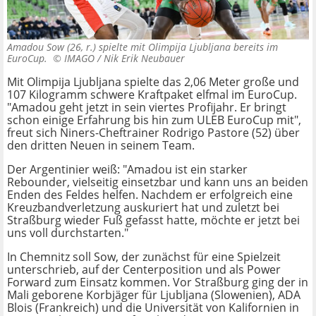
Amadou Sow (26, r.) spielte mit Olimpija Ljubljana bereits im
EuroCup. ©
IMAGO / Nik Erik Neubauer
Mit Olimpija Ljubljana spielte das 2,06 Meter große und
107 Kilogramm schwere Kraftpaket elfmal im EuroCup.
"Amadou geht jetzt in sein viertes Profijahr. Er bringt
schon einige Erfahrung bis hin zum ULEB EuroCup mit",
freut sich Niners-Cheftrainer Rodrigo Pastore (52) über
den dritten Neuen in seinem Team.
Der Argentinier weiß: "Amadou ist ein starker
Rebounder, vielseitig einsetzbar und kann uns an beiden
Enden des Feldes helfen. Nachdem er erfolgreich eine
Kreuzbandverletzung auskuriert hat und zuletzt bei
Straßburg wieder Fuß gefasst hatte, möchte er jetzt bei
uns voll durchstarten."
In Chemnitz soll Sow, der zunächst für eine Spielzeit
unterschrieb, auf der Centerposition und als Power
Forward zum Einsatz kommen. Vor Straßburg ging der in
Mali geborene Korbjäger für Ljubljana (Slowenien), ADA
Blois (Frankreich) und die Universität von Kalifornien in