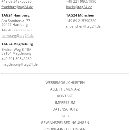
+49 69 348750580
+49 221 98651990
frankfurt@tag24.de
koeln@tag24.de
TAG24 Hamburg
TAG24 München
Am Sandtorkai 77
+49 89 215390320
20457 Hamburg
muenchen@tag24.de
+49 40 228608090
hamburg@tag24.de
TAG24 Magdeburg
Breiter Weg 8-10A
39104 Magdeburg
+49 391 50548260
magdeburg@tag24.de
WERBEMÖGLICHKEITEN
ALLE THEMEN A-Z
KONTAKT
IMPRESSUM
DATENSCHUTZ
AGB
GEWINNSPIELBEDINGUNGEN
COOKIE-EINSTELLUNGEN