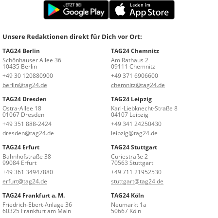
Unsere Redaktionen direkt für Dich vor Ort:
TAG24 Berlin
TAG24 Chemnitz
Schönhauser Allee 36
Am Rathaus 2
10435 Berlin
09111 Chemnitz
+49 30 120880900
+49 371 6906600
berlin@tag24.de
chemnitz@tag24.de
TAG24 Dresden
TAG24 Leipzig
Ostra-Allee 18
Karl-Liebknecht-Straße 8
01067 Dresden
04107 Leipzig
+49 351 888-2424
+49 341 24250430
dresden@tag24.de
leipzig@tag24.de
TAG24 Erfurt
TAG24 Stuttgart
Bahnhofstraße 38
Curiestraße 2
99084 Erfurt
70563 Stuttgart
+49 361 34947880
+49 711 21952530
erfurt@tag24.de
stuttgart@tag24.de
TAG24 Frankfurt a. M.
TAG24 Köln
Friedrich-Ebert-Anlage 36
Neumarkt 1a
60325 Frankfurt am Main
50667 Köln