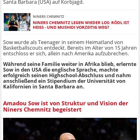
Santa Barbara (USA) auf Korbjagd.
NINERS CHEMNITZ
NINERS CHEMNITZ LEGEN WIEDER LOS: RÖDL IST
HEISS - UND MUSHIDI VORZEITIG WEG?
Sow wurde als Teenager in seinem Heimatland von
Basketballscouts entdeckt. Bereits im Alter von 15 Jahren
entschloss er sich, allein nach Amerika aufzubrechen.
Während seine Familie weiter in Afrika blieb, erlernte
Sow in den USA die englische Sprache, machte
erfolgreich seinen Highschool-Abschluss und nahm
anschließend ein Stipendium der Universität von
Kalifornien in Santa Barbara an.
Amadou Sow ist von Struktur und Vision der
Niners Chemnitz begeistert