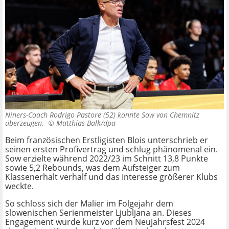
Niners-Coach Rodrigo Pastore (52) konnte Sow von Chemnitz
überzeugen. ©
Matthias Balk/dpa
Beim französischen Erstligisten Blois unterschrieb er
seinen ersten Profivertrag und schlug phänomenal ein.
Sow erzielte während 2022/23 im Schnitt 13,8 Punkte
sowie 5,2 Rebounds, was dem Aufsteiger zum
Klassenerhalt verhalf und das Interesse größerer Klubs
weckte.
So schloss sich der Malier im Folgejahr dem
slowenischen Serienmeister Ljubljana an. Dieses
Engagement wurde kurz vor dem Neujahrsfest 2024