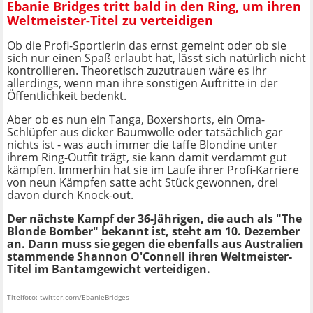
Ebanie Bridges tritt bald in den Ring, um ihren
Weltmeister-Titel zu verteidigen
Ob die Profi-Sportlerin das ernst gemeint oder ob sie
sich nur einen Spaß erlaubt hat, lässt sich natürlich nicht
kontrollieren. Theoretisch zuzutrauen wäre es ihr
allerdings, wenn man ihre sonstigen Auftritte in der
Öffentlichkeit bedenkt.
Aber ob es nun ein Tanga, Boxershorts, ein Oma-
Schlüpfer aus dicker Baumwolle oder tatsächlich gar
nichts ist - was auch immer die taffe Blondine unter
ihrem Ring-Outfit trägt, sie kann damit verdammt gut
kämpfen. Immerhin hat sie im Laufe ihrer Profi-Karriere
von neun Kämpfen satte acht Stück gewonnen, drei
davon durch Knock-out.
Der nächste Kampf der 36-Jährigen, die auch als "The
Blonde Bomber" bekannt ist, steht am 10. Dezember
an. Dann muss sie gegen die ebenfalls aus Australien
stammende Shannon O'Connell ihren Weltmeister-
Titel im Bantamgewicht verteidigen.
Titelfoto: twitter.com/EbanieBridges