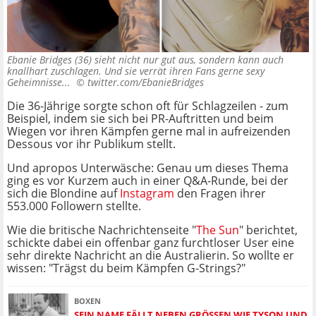
Ebanie Bridges (36) sieht nicht nur gut aus, sondern kann auch
knallhart zuschlagen. Und sie verrät ihren Fans gerne sexy
Geheimnisse... ©
twitter.com/EbanieBridges
Die 36-Jährige sorgte schon oft für Schlagzeilen - zum
Beispiel, indem sie sich bei PR-Auftritten und beim
Wiegen vor ihren Kämpfen gerne mal in aufreizenden
Dessous vor ihr Publikum stellt.
Und apropos Unterwäsche: Genau um dieses Thema
ging es vor Kurzem auch in einer Q&A-Runde, bei der
sich die Blondine auf
Instagram
den Fragen ihrer
553.000 Followern stellte.
Wie die britische Nachrichtenseite "
The Sun
" berichtet,
schickte dabei ein offenbar ganz furchtloser User eine
sehr direkte Nachricht an die Australierin. So wollte er
wissen: "Trägst du beim Kämpfen G-Strings?"
BOXEN
SEIN NAME FÄLLT NEBEN GRÖSSEN WIE TYSON UND A