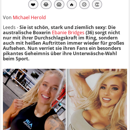
❤️
😂
😱
🔥
😥
👏
Von
Michael Herold
Leeds -
Sie ist schön, stark und ziemlich sexy: Die
australische Boxerin
Ebanie Bridges
(36) sorgt nicht
nur mit ihrer Durchschlagskraft im Ring, sondern
auch mit heißen Auftritten immer wieder für großes
Aufsehen. Nun verriet sie ihren Fans ein besonders
pikantes Geheimnis über ihre Unterwäsche-Wahl
beim Sport.