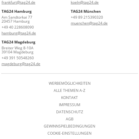
frankfurt@tag24.de
koeln@tag24.de
TAG24 Hamburg
TAG24 München
Am Sandtorkai 77
+49 89 215390320
20457 Hamburg
muenchen@tag24.de
+49 40 228608090
hamburg@tag24.de
TAG24 Magdeburg
Breiter Weg 8-10A
39104 Magdeburg
+49 391 50548260
magdeburg@tag24.de
WERBEMÖGLICHKEITEN
ALLE THEMEN A-Z
KONTAKT
IMPRESSUM
DATENSCHUTZ
AGB
GEWINNSPIELBEDINGUNGEN
COOKIE-EINSTELLUNGEN