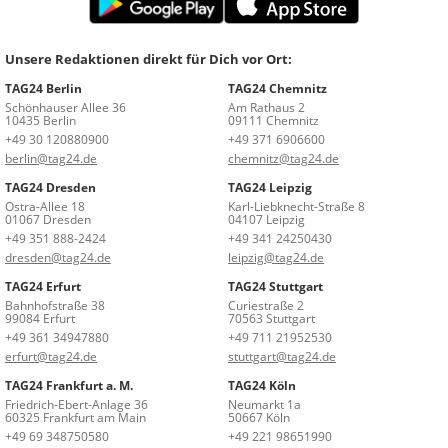
Unsere Redaktionen direkt für Dich vor Ort:
TAG24 Berlin
TAG24 Chemnitz
Schönhauser Allee 36
Am Rathaus 2
10435 Berlin
09111 Chemnitz
+49 30 120880900
+49 371 6906600
berlin@tag24.de
chemnitz@tag24.de
TAG24 Dresden
TAG24 Leipzig
Ostra-Allee 18
Karl-Liebknecht-Straße 8
01067 Dresden
04107 Leipzig
+49 351 888-2424
+49 341 24250430
dresden@tag24.de
leipzig@tag24.de
TAG24 Erfurt
TAG24 Stuttgart
Bahnhofstraße 38
Curiestraße 2
99084 Erfurt
70563 Stuttgart
+49 361 34947880
+49 711 21952530
erfurt@tag24.de
stuttgart@tag24.de
TAG24 Frankfurt a. M.
TAG24 Köln
Friedrich-Ebert-Anlage 36
Neumarkt 1a
60325 Frankfurt am Main
50667 Köln
+49 69 348750580
+49 221 98651990