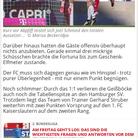
Kurz vor Abpfiff leistet sich Joel Schmied den totalen
Aussetzer... ©
Marius Becker/dpa
Darüber hinaus hatten die Gäste offensiv überhaupt
nichts anzubieten. Gerade einmal drei mickrige
Schüsschen brachte die Fortuna bis zum Geschenk-
Elfmeter zustande.
Der FC muss sich dagegen genau wie im Hinspiel - trotz
purer Überlegenheit - mit nur einem Punkt begnügen.
Noch schlimmer: Durch das 1:1 verlieren die Geißböcke
auch noch die Tabellenspitze an den Hamburger SV.
Trotzdem liegt das Team von Trainer Gerhard Struber
weiterhin mit zwei Punkten Vorsprung auf den 1. FC
Kaiserslautern auf dem zweiten Rang.
2. BUNDESLIGA
AM FREITAG GEHT'S LOS: DAS SIND DIE
WICHTIGSTEN FRAGEN UND ANTWORTEN VOR DEM