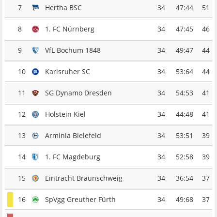
7
Hertha BSC
34
47:44
51
8
1. FC Nürnberg
34
47:45
46
9
VfL Bochum 1848
34
49:47
44
10
Karlsruher SC
34
53:64
44
11
SG Dynamo Dresden
34
54:53
41
12
Holstein Kiel
34
44:48
41
13
Arminia Bielefeld
34
53:51
39
14
1. FC Magdeburg
34
52:58
39
15
Eintracht Braunschweig
34
36:54
37
16
SpVgg Greuther Fürth
34
49:68
37