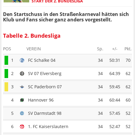
START DER 2. BUNDESLIGA
Den Startschuss in den Straßenkarneval hätten sich
Klub und Fans sicher ganz anders vorgestellt.
Tabelle 2. Bundesliga
POS
VEREIN
Sp.
+/-
Pkt.
1
FC Schalke 04
34
50:31
70
2
SV 07 Elversberg
34
64:39
62
3
SC Paderborn 07
34
59:45
62
4
Hannover 96
34
60:44
60
5
SV Darmstadt 98
34
57:45
52
6
1. FC Kaiserslautern
34
52:47
52