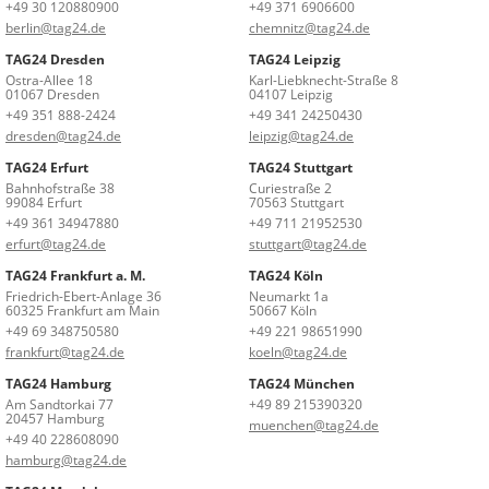
+49 30 120880900
+49 371 6906600
berlin@tag24.de
chemnitz@tag24.de
TAG24 Dresden
TAG24 Leipzig
Ostra-Allee 18
Karl-Liebknecht-Straße 8
01067 Dresden
04107 Leipzig
+49 351 888-2424
+49 341 24250430
dresden@tag24.de
leipzig@tag24.de
TAG24 Erfurt
TAG24 Stuttgart
Bahnhofstraße 38
Curiestraße 2
99084 Erfurt
70563 Stuttgart
+49 361 34947880
+49 711 21952530
erfurt@tag24.de
stuttgart@tag24.de
TAG24 Frankfurt a. M.
TAG24 Köln
Friedrich-Ebert-Anlage 36
Neumarkt 1a
60325 Frankfurt am Main
50667 Köln
+49 69 348750580
+49 221 98651990
frankfurt@tag24.de
koeln@tag24.de
TAG24 Hamburg
TAG24 München
Am Sandtorkai 77
+49 89 215390320
20457 Hamburg
muenchen@tag24.de
+49 40 228608090
hamburg@tag24.de