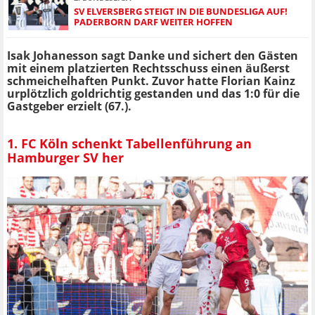
SV ELVERSBERG STEIGT IN DIE BUNDESLIGA AUF!
PADERBORN DARF WEITER HOFFEN
Isak Johanesson sagt Danke und sichert den Gästen
mit einem platzierten Rechtsschuss einen äußerst
schmeichelhaften Punkt. Zuvor hatte Florian Kainz
urplötzlich goldrichtig gestanden und das 1:0 für die
Gastgeber erzielt (67.).
1. FC Köln schenkt Tabellenführung an
Hamburger SV her