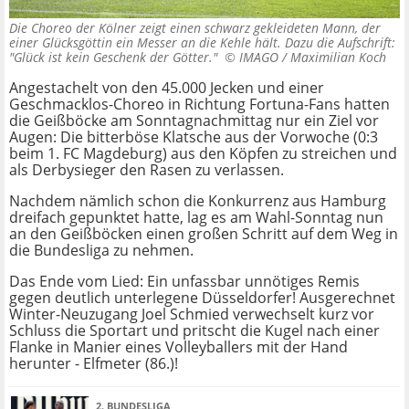
Die Choreo der Kölner zeigt einen schwarz gekleideten Mann, der
einer Glücksgöttin ein Messer an die Kehle hält. Dazu die Aufschrift:
"Glück ist kein Geschenk der Götter." ©
IMAGO / Maximilian Koch
Angestachelt von den 45.000 Jecken und einer
Geschmacklos-Choreo in Richtung Fortuna-Fans hatten
die Geißböcke am Sonntagnachmittag nur ein Ziel vor
Augen: Die bitterböse Klatsche aus der Vorwoche (0:3
beim 1. FC Magdeburg) aus den Köpfen zu streichen und
als Derbysieger den Rasen zu verlassen.
Nachdem nämlich schon die Konkurrenz aus Hamburg
dreifach gepunktet hatte, lag es am Wahl-Sonntag nun
an den Geißböcken einen großen Schritt auf dem Weg in
die Bundesliga zu nehmen.
Das Ende vom Lied: Ein unfassbar unnötiges Remis
gegen deutlich unterlegene Düsseldorfer! Ausgerechnet
Winter-Neuzugang Joel Schmied verwechselt kurz vor
Schluss die Sportart und pritscht die Kugel nach einer
Flanke in Manier eines Volleyballers mit der Hand
herunter - Elfmeter (86.)!
2. BUNDESLIGA