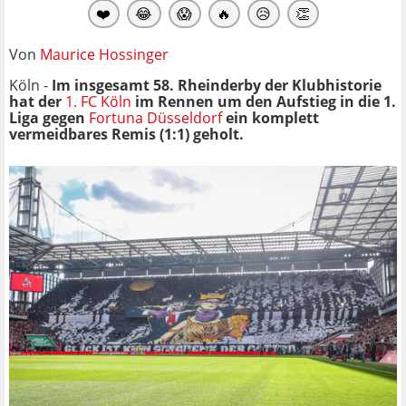
❤️
😂
😱
🔥
😥
👏
Von
Maurice Hossinger
Köln -
Im insgesamt 58. Rheinderby der Klubhistorie
hat der
1. FC Köln
im Rennen um den Aufstieg in die 1.
Liga gegen
Fortuna Düsseldorf
ein komplett
vermeidbares Remis (1:1) geholt.