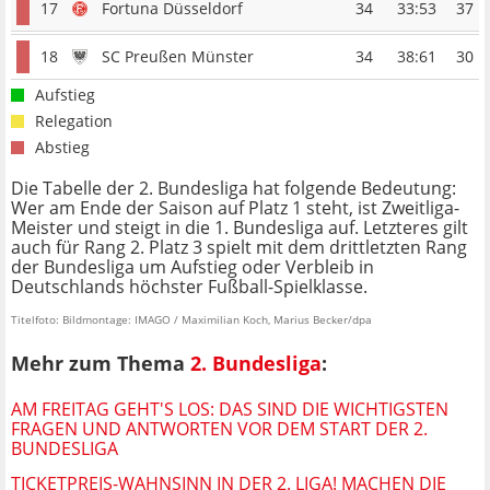
17
Fortuna Düsseldorf
34
33:53
37
18
SC Preußen Münster
34
38:61
30
Aufstieg
Relegation
Abstieg
Die Tabelle der 2. Bundesliga hat folgende Bedeutung:
Wer am Ende der Saison auf Platz 1 steht, ist Zweitliga-
Meister und steigt in die 1. Bundesliga auf. Letzteres gilt
auch für Rang 2. Platz 3 spielt mit dem drittletzten Rang
der Bundesliga um Aufstieg oder Verbleib in
Deutschlands höchster Fußball-Spielklasse.
Titelfoto: Bildmontage: IMAGO / Maximilian Koch, Marius Becker/dpa
Mehr zum Thema
2. Bundesliga
:
AM FREITAG GEHT'S LOS: DAS SIND DIE WICHTIGSTEN
FRAGEN UND ANTWORTEN VOR DEM START DER 2.
BUNDESLIGA
TICKETPREIS-WAHNSINN IN DER 2. LIGA! MACHEN DIE