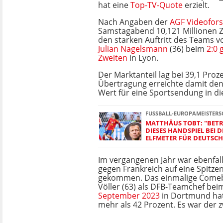
hat eine
Top-TV-Quote
erzielt.
Nach Angaben der
AGF Videofor
Samstagabend 10,121 Millionen 
den starken Auftritt des Teams 
Julian Nagelsmann
(36) beim
2:0
Zweiten
in Lyon.
Der Marktanteil lag bei 39,1 Proze
Übertragung erreichte damit den
Wert für eine Sportsendung in di
FUSSBALL-EUROPAMEISTERSC
MATTHÄUS TOBT: "BET
DIESES HANDSPIEL BEI 
ELFMETER FÜR DEUTSC
Im vergangenen Jahr war ebenfall
gegen Frankreich auf eine Spitze
gekommen. Das einmalige Comeb
Völler (63) als DFB-Teamchef be
September 2023
in Dortmund hat
mehr als 42 Prozent. Es war der 