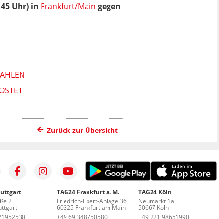
45 Uhr) in
Frankfurt/Main
gegen
ZAHLEN
KOSTET
Zurück zur Übersicht
uttgart
TAG24 Frankfurt a. M.
TAG24 Köln
aße 2
Friedrich-Ebert-Anlage 36
Neumarkt 1a
ttgart
60325 Frankfurt am Main
50667 Köln
21952530
+49 69 348750580
+49 221 98651990