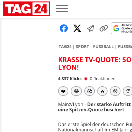
TAG24
SPORT
FUSSBALL
FUSSB
KRASSE TV-QUOTE: SO
LYON!
4.337
Klicks
0
Reaktionen
❤️
😂
😱
🔥
😥
👏
Mainz/Lyon -
Der starke Auftrit
eine Spitzen-Quote beschert.
Das erste Spiel der deutschen Fu
Nationalmannschaft im EM-Jahr 