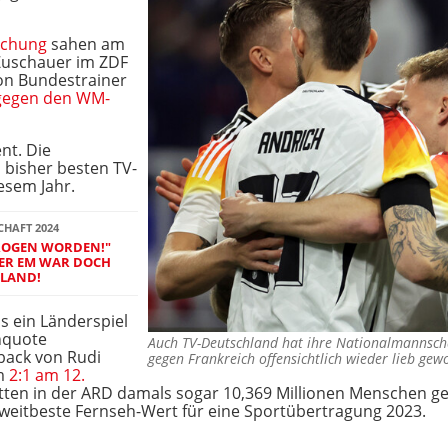
schung
sahen am
Zuschauer im ZDF
von Bundestrainer
 gegen den WM-
nt. Die
 bisher besten TV-
esem Jahr.
HAFT 2024
ROGEN WORDEN!"
DER EM WAR DOCH
HLAND!
s ein Länderspiel
nquote
Auch TV-Deutschland hat ihre Nationalmannsch
ack von Rudi
gegen Frankreich offensichtlich wieder lieb g
im
2:1 am 12.
ten in der ARD damals sogar 10,369 Millionen Menschen ge
zweitbeste Fernseh-Wert für eine Sportübertragung 2023.