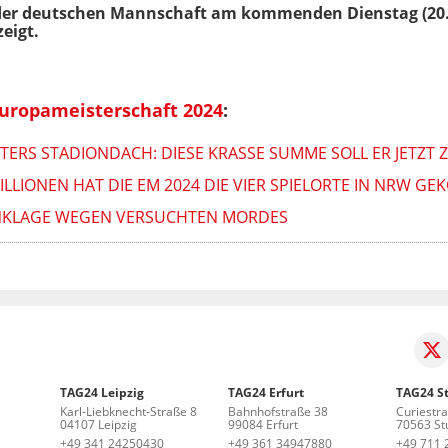
 der deutschen Mannschaft am kommenden Dienstag (20.
eigt.
Europameisterschaft 2024
:
TERS STADIONDACH: DIESE KRASSE SUMME SOLL ER JETZT 
LLIONEN HAT DIE EM 2024 DIE VIER SPIELORTE IN NRW GE
ANKLAGE WEGEN VERSUCHTEN MORDES
TAG24 Leipzig
TAG24 Erfurt
TAG24 St
Karl-Liebknecht-Straße 8
Bahnhofstraße 38
Curiestr
04107 Leipzig
99084 Erfurt
70563 Stu
+49 341 24250430
+49 361 34947880
+49 711 