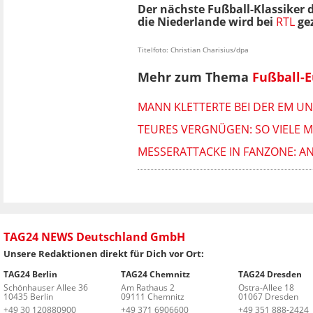
Der nächste Fußball-Klassiker
die Niederlande wird bei
RTL
gez
Titelfoto: Christian Charisius/dpa
Mehr zum Thema
Fußball-
MANN KLETTERTE BEI DER EM UN
TEURES VERGNÜGEN: SO VIELE MI
MESSERATTACKE IN FANZONE: 
TAG24 NEWS Deutschland GmbH
Unsere Redaktionen direkt für Dich vor Ort:
TAG24 Berlin
TAG24 Chemnitz
TAG24 Dresden
Schönhauser Allee 36
Am Rathaus 2
Ostra-Allee 18
10435 Berlin
09111 Chemnitz
01067 Dresden
+49 30 120880900
+49 371 6906600
+49 351 888-2424