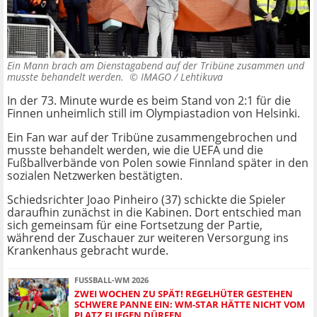
Ein Mann brach am Dienstagabend auf der Tribüne zusammen und
musste behandelt werden. ©
IMAGO / Lehtikuva
In der 73. Minute wurde es beim Stand von 2:1 für die
Finnen unheimlich still im Olympiastadion von Helsinki.
Ein Fan war auf der Tribüne zusammengebrochen und
musste behandelt werden, wie die UEFA und die
Fußballverbände von Polen sowie Finnland später in den
sozialen Netzwerken bestätigten.
Schiedsrichter Joao Pinheiro (37) schickte die Spieler
daraufhin zunächst in die Kabinen. Dort entschied man
sich gemeinsam für eine Fortsetzung der Partie,
während der Zuschauer zur weiteren Versorgung ins
Krankenhaus gebracht wurde.
FUSSBALL-WM 2026
ZWEI WOCHEN ZU SPÄT! REGELHÜTER GESTEHEN
SCHWERE PANNE EIN: WM-STAR HÄTTE NICHT VOM
PLATZ FLIEGEN DÜRFEN