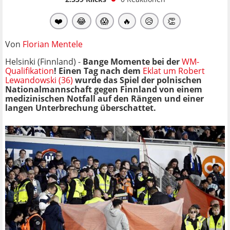
❤️
😂
😱
🔥
😥
👏
Von
Florian Mentele
Helsinki (Finnland) -
Bange Momente bei der
WM-
Qualifikation
!
Einen Tag nach dem
Eklat um Robert
Lewandowski (36)
wurde das Spiel der polnischen
Nationalmannschaft gegen Finnland von einem
medizinischen Notfall auf den Rängen und einer
langen Unterbrechung überschattet.