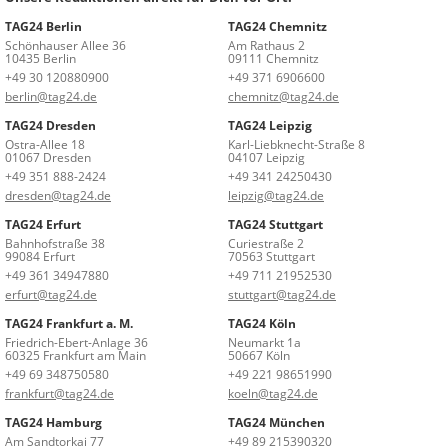
TAG24 Berlin
TAG24 Chemnitz
Schönhauser Allee 36
Am Rathaus 2
10435 Berlin
09111 Chemnitz
+49 30 120880900
+49 371 6906600
berlin@tag24.de
chemnitz@tag24.de
TAG24 Dresden
TAG24 Leipzig
Ostra-Allee 18
Karl-Liebknecht-Straße 8
01067 Dresden
04107 Leipzig
+49 351 888-2424
+49 341 24250430
dresden@tag24.de
leipzig@tag24.de
TAG24 Erfurt
TAG24 Stuttgart
Bahnhofstraße 38
Curiestraße 2
99084 Erfurt
70563 Stuttgart
+49 361 34947880
+49 711 21952530
erfurt@tag24.de
stuttgart@tag24.de
TAG24 Frankfurt a. M.
TAG24 Köln
Friedrich-Ebert-Anlage 36
Neumarkt 1a
60325 Frankfurt am Main
50667 Köln
+49 69 348750580
+49 221 98651990
frankfurt@tag24.de
koeln@tag24.de
TAG24 Hamburg
TAG24 München
Am Sandtorkai 77
+49 89 215390320