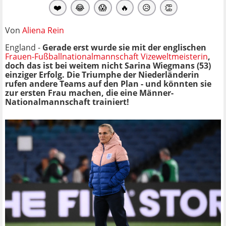
❤️
😂
😱
🔥
😥
👏
Von
Aliena Rein
England -
Gerade erst wurde sie mit der englischen
Frauen-Fußballnationalmannschaft
Vizeweltmeisterin
,
doch das ist bei weitem nicht Sarina Wiegmans (53)
einziger Erfolg. Die Triumphe der Niederländerin
rufen andere Teams auf den Plan - und könnten sie
zur ersten Frau machen, die eine Männer-
Nationalmannschaft trainiert!