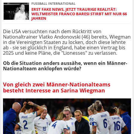
FUSSBALL INTERNATIONAL
ERST FAKE NEWS, JETZT TRAURIGE REALITÄT:
WELTMEISTER FRANCO BARESI STIRBT MIT NUR 66
JAHREN
Die USA versuchten nach dem Rücktritt von
Nationaltrainer Vlatko Andonovski (46) bereits, Wiegman
in die Vereinigten Staaten zu locken, doch diese lehnte
ab - sie sei glücklich in England, habe einen Vertrag bis
2025 und keine Pläne, die "Lionesses" zu verlassen.
Ob die Situation anders aussähe, wenn ein Männer-
Nationalteam anklopfen würde?
Von gleich zwei Männer-Nationalteams
besteht Interesse an Sarina Wiegman