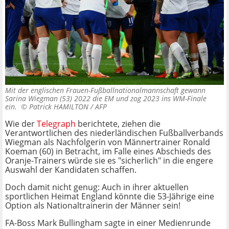
Mit der englischen Frauen-Fußballnationalmannschaft gewann
Sarina Wiegman (53) 2022 die EM und zog 2023 ins WM-Finale
ein. ©
Patrick HAMILTON / AFP
Wie der
Telegraph
berichtete, ziehen die
Verantwortlichen des niederländischen Fußballverbands
Wiegman als Nachfolgerin von Männertrainer Ronald
Koeman (60) in Betracht, im Falle eines Abschieds des
Oranje-Trainers würde sie es "sicherlich" in die engere
Auswahl der Kandidaten schaffen.
Doch damit nicht genug: Auch in ihrer aktuellen
sportlichen Heimat England könnte die 53-Jährige eine
Option als Nationaltrainerin der Männer sein!
FA-Boss Mark Bullingham sagte in einer Medienrunde