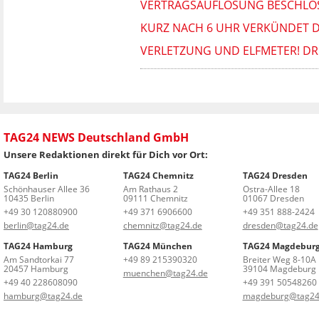
VERTRAGSAUFLÖSUNG BESCHLOSS
KURZ NACH 6 UHR VERKÜNDET DE
VERLETZUNG UND ELFMETER! DR
TAG24 NEWS Deutschland GmbH
Unsere Redaktionen direkt für Dich vor Ort:
TAG24 Berlin
TAG24 Chemnitz
TAG24 Dresden
Schönhauser Allee 36
Am Rathaus 2
Ostra-Allee 18
10435 Berlin
09111 Chemnitz
01067 Dresden
+49 30 120880900
+49 371 6906600
+49 351 888-2424
berlin@tag24.de
chemnitz@tag24.de
dresden@tag24.de
TAG24 Hamburg
TAG24 München
TAG24 Magdebur
Am Sandtorkai 77
+49 89 215390320
Breiter Weg 8-10A
20457 Hamburg
39104 Magdeburg
muenchen@tag24.de
+49 40 228608090
+49 391 50548260
hamburg@tag24.de
magdeburg@tag24