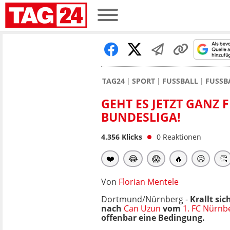
TAG24
SPORT
FUSSBALL
FUSSB
GEHT ES JETZT GANZ 
BUNDESLIGA!
4.356
Klicks
0
Reaktionen
❤️
😂
😱
🔥
😥
👏
Von
Florian Mentele
Dortmund/Nürnberg -
Krallt sic
nach
Can Uzun
vom
1. FC Nürnb
offenbar eine Bedingung.