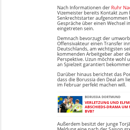
Nach Informationen der
Ruhr Na
Vizemeister bereits Kontakt zum 
Senkrechtstarter aufgenommen h
Gespräche über einen Wechsel 
eingetreten sein.
Demnach bevorzugt der umwor
Offensivakteur einen Transfer in
Deutschlands, am wichtigsten se
kommenden Arbeitgeber aber die
Perspektive. Uzun möchte wohl u
an Spielzeit garantiert bekomme
Darüber hinaus berichtet das Po
dass die Borussia den Deal am li
im Februar perfekt machen will.
BORUSSIA DORTMUND
VERLETZUNG UND ELFM
ABSCHIEDS-DRAMA UM N
BVB?
Außerdem besitzt der junge Torjä
Meldung eine nach der Saison gre