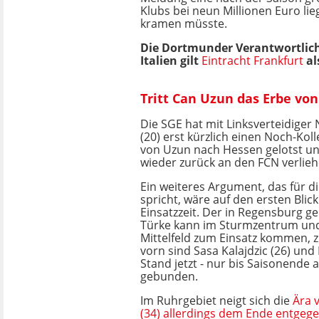
Klubs bei neun Millionen Euro li
kramen müsste.
Die Dortmunder Verantwortliche
Italien gilt
Eintracht Frankfurt
al
Tritt Can Uzun das Erbe vo
Die SGE hat mit Linksverteidiger
(20) erst kürzlich einen Noch-Ko
von Uzun nach Hessen gelotst u
wieder zurück an den FCN verlieh
Ein weiteres Argument, das für di
spricht, wäre auf den ersten Blick
Einsatzzeit. Der in Regensburg 
Türke kann im Sturmzentrum und
Mittelfeld zum Einsatz kommen, 
vorn sind Sasa Kalajdzic (26) und 
Stand jetzt - nur bis Saisonende 
gebunden.
Im Ruhrgebiet neigt sich die
Ära 
(34) allerdings dem Ende entgeg