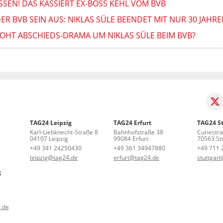
EN! DAS KASSIERT EX-BOSS KEHL VOM BVB
R BVB SEIN AUS: NIKLAS SÜLE BEENDET MIT NUR 30 JAHRE
OHT ABSCHIEDS-DRAMA UM NIKLAS SÜLE BEIM BVB?
TAG24 Leipzig
TAG24 Erfurt
TAG24 St
Karl-Liebknecht-Straße 8
Bahnhofstraße 38
Curiestr
04107 Leipzig
99084 Erfurt
70563 Stu
+49 341 24250430
+49 361 34947880
+49 711 
leipzig@tag24.de
erfurt@tag24.de
stuttgar
g
.de