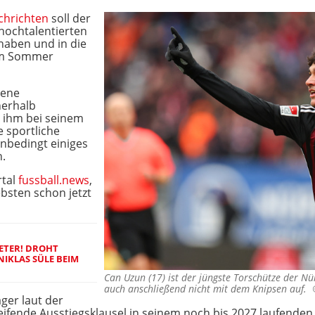
chrichten
soll der
hochtalentierten
aben und in die
im Sommer
bene
nerhalb
i ihm bei seinem
 sportliche
nbedingt einiges
n.
rtal
fussball.news
,
ebsten schon jetzt
ETER! DROHT
IKLAS SÜLE BEIM
Can Uzun (17) ist der jüngste Torschütze der N
auch anschließend nicht mit dem Knipsen auf.
ger laut der
ifende Ausstiegsklausel in seinem noch bis 2027 laufenden V