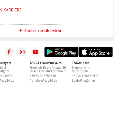
N KARRIERE
Zurück zur Übersicht
uttgart
TAG24 Frankfurt a. M.
TAG24 Köln
aße 2
Friedrich-Ebert-Anlage 36
Neumarkt 1a
ttgart
60325 Frankfurt am Main
50667 Köln
21952530
+49 69 348750580
+49 221 98651990
t@tag24.de
frankfurt@tag24.de
koeln@tag24.de