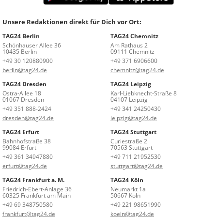
Unsere Redaktionen direkt für Dich vor Ort:
TAG24 Berlin
TAG24 Chemnitz
Schönhauser Allee 36
Am Rathaus 2
10435 Berlin
09111 Chemnitz
+49 30 120880900
+49 371 6906600
berlin@tag24.de
chemnitz@tag24.de
TAG24 Dresden
TAG24 Leipzig
Ostra-Allee 18
Karl-Liebknecht-Straße 8
01067 Dresden
04107 Leipzig
+49 351 888-2424
+49 341 24250430
dresden@tag24.de
leipzig@tag24.de
TAG24 Erfurt
TAG24 Stuttgart
Bahnhofstraße 38
Curiestraße 2
99084 Erfurt
70563 Stuttgart
+49 361 34947880
+49 711 21952530
erfurt@tag24.de
stuttgart@tag24.de
TAG24 Frankfurt a. M.
TAG24 Köln
Friedrich-Ebert-Anlage 36
Neumarkt 1a
60325 Frankfurt am Main
50667 Köln
+49 69 348750580
+49 221 98651990
frankfurt@tag24.de
koeln@tag24.de