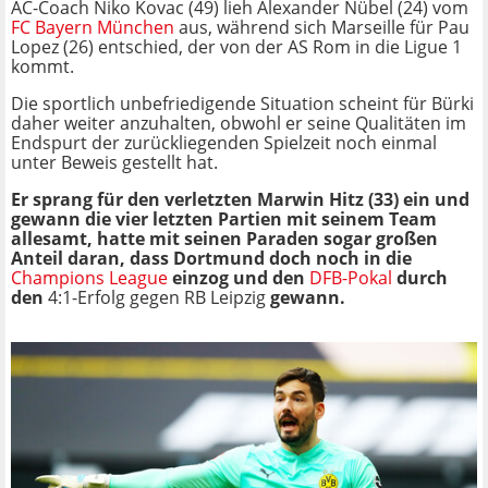
AC-Coach Niko Kovac (49) lieh Alexander Nübel (24) vom
FC Bayern München
aus, während sich Marseille für Pau
Lopez (26) entschied, der von der AS Rom in die Ligue 1
kommt.
Die sportlich unbefriedigende Situation scheint für Bürki
daher weiter anzuhalten, obwohl er seine Qualitäten im
Endspurt der zurückliegenden Spielzeit noch einmal
unter Beweis gestellt hat.
Er sprang für den verletzten Marwin Hitz (33) ein und
gewann die vier letzten Partien mit seinem Team
allesamt, hatte mit seinen Paraden sogar großen
Anteil daran, dass Dortmund doch noch in die
Champions League
einzog und den
DFB-Pokal
durch
den
4:1-Erfolg gegen RB Leipzig
gewann.