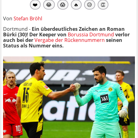
❤️
😂
😱
🔥
😥
👏
Von
Stefan Bröhl
Dortmund -
Ein überdeutliches Zeichen an Roman
Bürki (30)! Der Keeper von
Borussia Dortmund
verlor
auch bei der
Vergabe der Rückennummern
seinen
Status als Nummer eins.