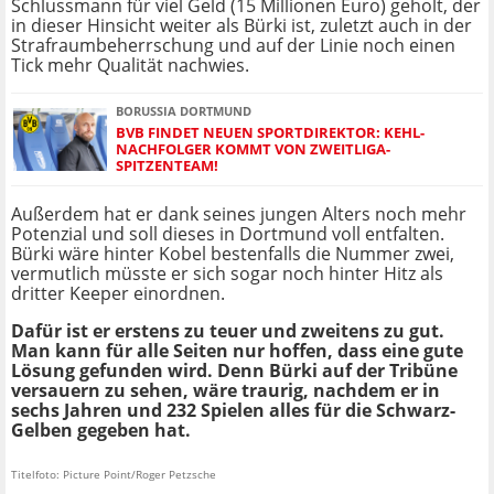
Schlussmann für viel Geld (15 Millionen Euro) geholt, der
in dieser Hinsicht weiter als Bürki ist, zuletzt auch in der
Strafraumbeherrschung und auf der Linie noch einen
Tick mehr Qualität nachwies.
BORUSSIA DORTMUND
BVB FINDET NEUEN SPORTDIREKTOR: KEHL-
NACHFOLGER KOMMT VON ZWEITLIGA-
SPITZENTEAM!
Außerdem hat er dank seines jungen Alters noch mehr
Potenzial und soll dieses in Dortmund voll entfalten.
Bürki wäre hinter Kobel bestenfalls die Nummer zwei,
vermutlich müsste er sich sogar noch hinter Hitz als
dritter Keeper einordnen.
Dafür ist er erstens zu teuer und zweitens zu gut.
Man kann für alle Seiten nur hoffen, dass eine gute
Lösung gefunden wird. Denn Bürki auf der Tribüne
versauern zu sehen, wäre traurig, nachdem er in
sechs Jahren und 232 Spielen alles für die Schwarz-
Gelben gegeben hat.
Titelfoto: Picture Point/Roger Petzsche