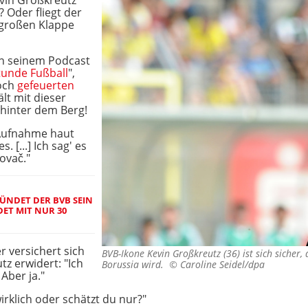
evin Großkreutz
? Oder fliegt der
 großen Klappe
 in seinem Podcast
tunde Fußball
",
och
gefeuerten
ält mit dieser
 hinter dem Berg!
 Aufnahme haut
. [...] Ich sag' es
ovač."
ÜNDET DER BVB SEIN
DET MIT NUR 30
 versichert sich
BVB-Ikone Kevin Großkreutz (36) ist sich sicher,
z erwidert: "Ich
Borussia wird. ©
Caroline Seidel/dpa
 Aber ja."
irklich oder schätzt du nur?"