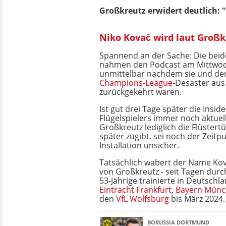
Großkreutz erwidert deutlich: 
Niko Kovač wird laut Groß
Spannend an der Sache: Die be
nahmen den Podcast am Mittwoch
unmittelbar nachdem sie und de
Champions-League
-Desaster aus
zurückgekehrt waren.
Ist gut drei Tage später die Insid
Flügelspielers immer noch aktuel
Großkreutz lediglich die Flüstert
später zugibt, sei noch der Zeitp
Installation unsicher.
Tatsächlich wabert der Name Ko
von Großkreutz - seit Tagen durc
53-Jährige trainierte in Deutschl
Eintracht Frankfurt
,
Bayern Mün
den
VfL Wolfsburg
bis März 2024.
BORUSSIA DORTMUND