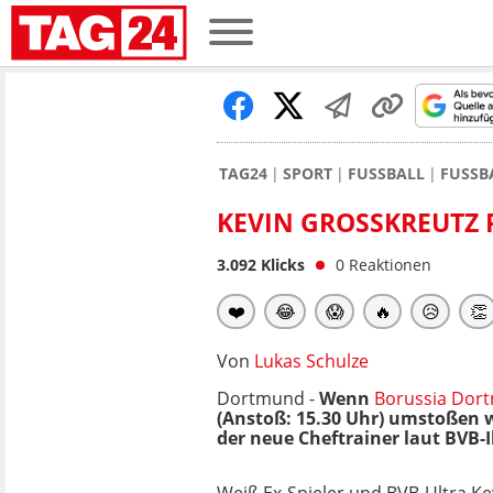
TAG24
SPORT
FUSSBALL
FUSSB
KEVIN GROSSKREUTZ P
3.092
Klicks
0
Reaktionen
❤️
😂
😱
🔥
😥
👏
Von
Lukas Schulze
Dortmund -
Wenn
Borussia Dor
(Anstoß: 15.30 Uhr)
umstoßen wi
der neue Cheftrainer laut BVB-I