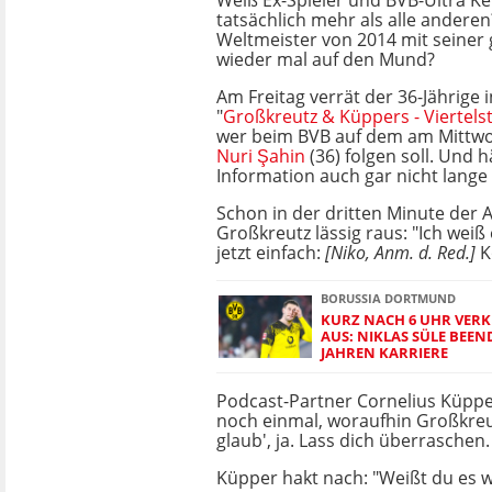
Weiß Ex-Spieler und BVB-Ultra K
tatsächlich mehr als alle anderen
Weltmeister von 2014 mit seiner
wieder mal auf den Mund?
Am Freitag verrät der 36-Jährige
"
Großkreutz & Küppers - Viertels
wer beim BVB auf dem am Mittw
Nuri Şahin
(36) folgen soll. Und h
Information auch gar nicht lange
Schon in der dritten Minute der
Großkreutz lässig raus: "Ich weiß es
jetzt einfach:
[Niko, Anm. d. Red.]
K
BORUSSIA DORTMUND
KURZ NACH 6 UHR VERK
AUS: NIKLAS SÜLE BEEN
JAHREN KARRIERE
Podcast-Partner Cornelius Küpper
noch einmal, woraufhin Großkreut
glaub', ja. Lass dich überraschen.
Küpper hakt nach: "Weißt du es w