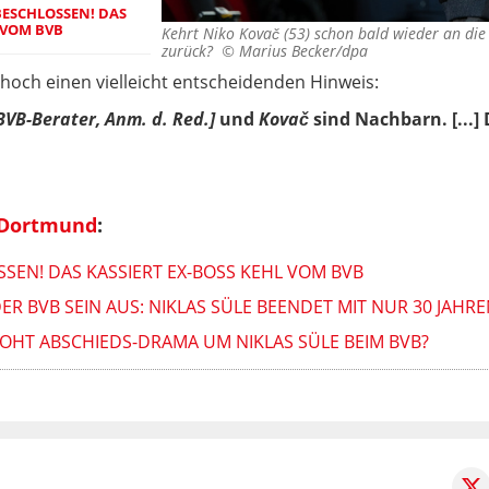
ESCHLOSSEN! DAS
 VOM BVB
Kehrt Niko Kovač (53) schon bald wieder an die 
zurück? ©
Marius Becker/dpa
hoch einen vielleicht entscheidenden Hinweis:
BVB-Berater, Anm. d. Red.]
und
Kovač
sind Nachbarn. [...]
 Dortmund
:
EN! DAS KASSIERT EX-BOSS KEHL VOM BVB
R BVB SEIN AUS: NIKLAS SÜLE BEENDET MIT NUR 30 JAHRE
OHT ABSCHIEDS-DRAMA UM NIKLAS SÜLE BEIM BVB?