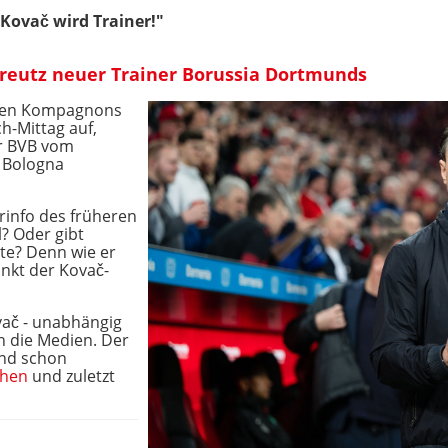
"Kovač wird Trainer!"
kreutz neuer Trainer Borussia Dortmunds
iden Kompagnons
-Mittag auf,
r BVB vom
 Bologna
erinfo des früheren
l? Oder gibt
üte? Denn wie er
unkt der Kovač-
vač - unabhängig
h die Medien. Der
and schon
chen
und zuletzt