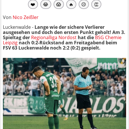
❤️
😂
😱
🔥
😥
👏
Von
Nico Zeißler
Luckenwalde -
Lange wie der sichere Verlierer
ausgesehen und doch den ersten Punkt geholt! Am 3.
Spieltag der
Regionalliga Nordost
hat die
BSG Chemie
Leipzig
nach 0:2-Rückstand am Freitagabend beim
FSV 63 Luckenwalde noch 2:2 (0:2) gespielt.