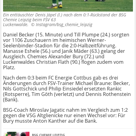
Ein enttäuschter Denis Jäpel (l.) nach dem 0:1-Rückstand der BSG
Chemie Leipzig beim FSV 63
Luckenwalde. ©
Instagram/bsg_chemie_leipzig
Daniel Becker (15. Minute) und Till Plumpe (24.) sorgten
vor 1106 Zuschauern im heimischen Werner-
Seelenbinder-Stadion für die 2:0-Halbzeitführung.
Manasse Eshele (56.) und Janik Mäder (63.) gelang der
Ausgleich. Chemies Alexander Bury (72.) und
Luckenwaldes Christian Flath (90.) flogen zudem vom
Platz.
Nach dem 0:3 beim FC Energie Cottbus gab es drei
Änderungen durch FSV-Trainer Michael Braune: Becker,
Nils Gottschick und Philip Einsiedel ersetzten Rankic
(Rotsperre), Tim Göth (verletzt) und Dennis Rothenstein
(Bank).
BSG-Coach Miroslav Jagatic nahm im Vergleich zum 1:2
gegen die VSG Altglienicke nur einen Wechsel vor: Für
Bury musste Anton Kanther auf die Bank.
BSG CHEMIE LEIPZIG