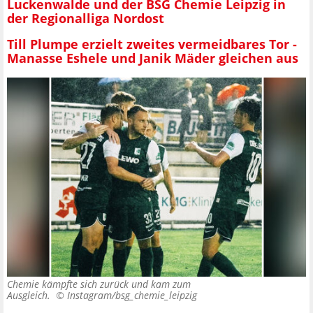
Luckenwalde und der BSG Chemie Leipzig in
der Regionalliga Nordost
Till Plumpe erzielt zweites vermeidbares Tor -
Manasse Eshele und Janik Mäder gleichen aus
Chemie kämpfte sich zurück und kam zum
Ausgleich. ©
Instagram/bsg_chemie_leipzig