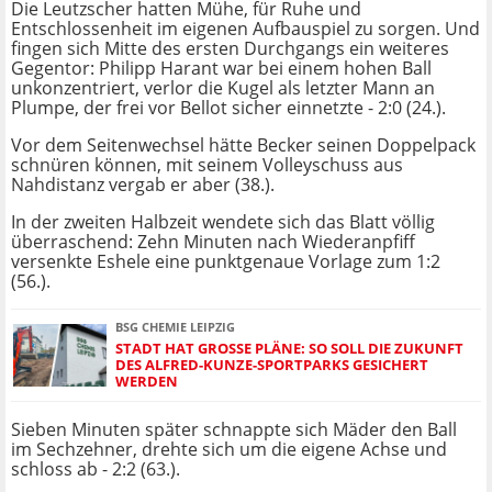
Die Leutzscher hatten Mühe, für Ruhe und
Entschlossenheit im eigenen Aufbauspiel zu sorgen. Und
fingen sich Mitte des ersten Durchgangs ein weiteres
Gegentor: Philipp Harant war bei einem hohen Ball
unkonzentriert, verlor die Kugel als letzter Mann an
Plumpe, der frei vor Bellot sicher einnetzte - 2:0 (24.).
Vor dem Seitenwechsel hätte Becker seinen Doppelpack
schnüren können, mit seinem Volleyschuss aus
Nahdistanz vergab er aber (38.).
In der zweiten Halbzeit wendete sich das Blatt völlig
überraschend: Zehn Minuten nach Wiederanpfiff
versenkte Eshele eine punktgenaue Vorlage zum 1:2
(56.).
BSG CHEMIE LEIPZIG
STADT HAT GROSSE PLÄNE: SO SOLL DIE ZUKUNFT D
ES ALFRED-KUNZE-SPORTPARKS GESICHERT W
ERDEN
Sieben Minuten später schnappte sich Mäder den Ball
im Sechzehner, drehte sich um die eigene Achse und
schloss ab - 2:2 (63.).