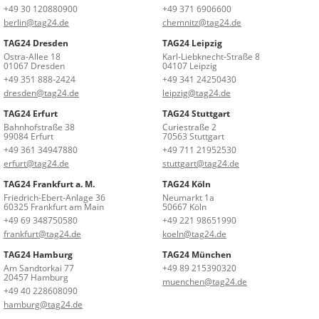
+49 30 120880900
+49 371 6906600
berlin@tag24.de
chemnitz@tag24.de
TAG24 Dresden
TAG24 Leipzig
Ostra-Allee 18
Karl-Liebknecht-Straße 8
01067 Dresden
04107 Leipzig
+49 351 888-2424
+49 341 24250430
dresden@tag24.de
leipzig@tag24.de
TAG24 Erfurt
TAG24 Stuttgart
Bahnhofstraße 38
Curiestraße 2
99084 Erfurt
70563 Stuttgart
+49 361 34947880
+49 711 21952530
erfurt@tag24.de
stuttgart@tag24.de
TAG24 Frankfurt a. M.
TAG24 Köln
Friedrich-Ebert-Anlage 36
Neumarkt 1a
60325 Frankfurt am Main
50667 Köln
+49 69 348750580
+49 221 98651990
frankfurt@tag24.de
koeln@tag24.de
TAG24 Hamburg
TAG24 München
Am Sandtorkai 77
+49 89 215390320
20457 Hamburg
muenchen@tag24.de
+49 40 228608090
hamburg@tag24.de