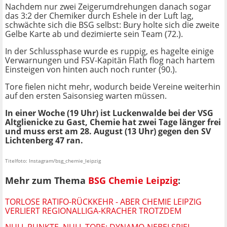
Nachdem nur zwei Zeigerumdrehungen danach sogar
das 3:2 der Chemiker durch Eshele in der Luft lag,
schwächte sich die BSG selbst: Bury holte sich die zweite
Gelbe Karte ab und dezimierte sein Team (72.).
In der Schlussphase wurde es ruppig, es hagelte einige
Verwarnungen und FSV-Kapitän Flath flog nach hartem
Einsteigen von hinten auch noch runter (90.).
Tore fielen nicht mehr, wodurch beide Vereine weiterhin
auf den ersten Saisonsieg warten müssen.
In einer Woche (19 Uhr) ist Luckenwalde bei der VSG
Altglienicke zu Gast, Chemie hat zwei Tage länger frei
und muss erst am 28. August (13 Uhr) gegen den SV
Lichtenberg 47 ran.
Titelfoto: Instagram/bsg_chemie_leipzig
Mehr zum Thema
BSG Chemie Leipzig
:
TORLOSE RATIFO-RÜCKKEHR - ABER CHEMIE LEIPZIG
VERLIERT REGIONALLIGA-KRACHER TROTZDEM