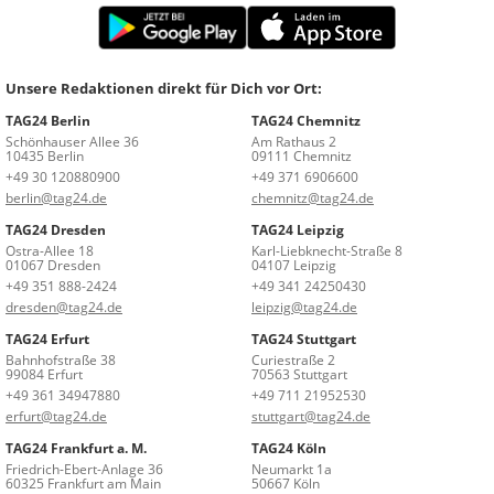
Unsere Redaktionen direkt für Dich vor Ort:
TAG24 Berlin
TAG24 Chemnitz
Schönhauser Allee 36
Am Rathaus 2
10435 Berlin
09111 Chemnitz
+49 30 120880900
+49 371 6906600
berlin@tag24.de
chemnitz@tag24.de
TAG24 Dresden
TAG24 Leipzig
Ostra-Allee 18
Karl-Liebknecht-Straße 8
01067 Dresden
04107 Leipzig
+49 351 888-2424
+49 341 24250430
dresden@tag24.de
leipzig@tag24.de
TAG24 Erfurt
TAG24 Stuttgart
Bahnhofstraße 38
Curiestraße 2
99084 Erfurt
70563 Stuttgart
+49 361 34947880
+49 711 21952530
erfurt@tag24.de
stuttgart@tag24.de
TAG24 Frankfurt a. M.
TAG24 Köln
Friedrich-Ebert-Anlage 36
Neumarkt 1a
60325 Frankfurt am Main
50667 Köln