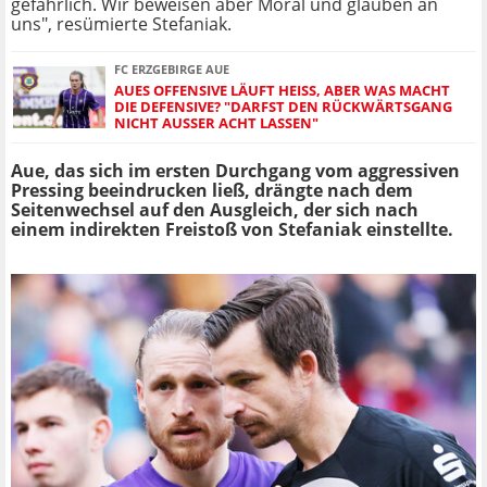
gefährlich. Wir beweisen aber Moral und glauben an
uns", resümierte Stefaniak.
FC ERZGEBIRGE AUE
AUES OFFENSIVE LÄUFT HEISS, ABER WAS MACHT D
IE DEFENSIVE? "DARFST DEN RÜCKWÄRTSGANG N
ICHT AUSSER ACHT LASSEN"
Aue, das sich im ersten Durchgang vom aggressiven
Pressing beeindrucken ließ, drängte nach dem
Seitenwechsel auf den Ausgleich, der sich nach
einem indirekten Freistoß von Stefaniak einstellte.