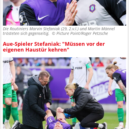
Die Routiniers Marvin Stefaniak (29, 2.v.l.) und Martin Männel
trösteten sich gegenseitig. ©
Picture Point/Roger Petzsche
Aue-Spieler Stefaniak: "Müssen vor der
eigenen Haustür kehren"