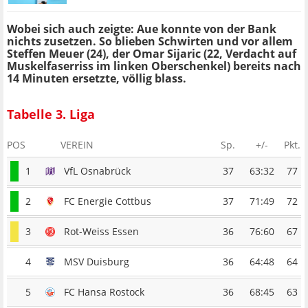
Wobei sich auch zeigte: Aue konnte von der Bank
nichts zusetzen. So blieben Schwirten und vor allem
Steffen Meuer (24), der Omar Sijaric (22, Verdacht auf
Muskelfaserriss im linken Oberschenkel) bereits nach
14 Minuten ersetzte, völlig blass.
Tabelle 3. Liga
POS
VEREIN
Sp.
+/-
Pkt.
1
VfL Osnabrück
37
63:32
77
2
FC Energie Cottbus
37
71:49
72
3
Rot-Weiss Essen
36
76:60
67
4
MSV Duisburg
36
64:48
64
5
FC Hansa Rostock
36
68:45
63