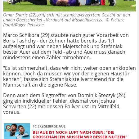
Omar Sijaric (22) griff sich mit schmerzverzerrtem Gesicht an den
linken Oberschenkel - Verdacht auf Muskelfaserriss. ©
Picture
Point/Roger Petzsche
Marco Schikora (29) staubte nach guter Vorarbeit von
Boris Tashchy - der Zehner hatte bereits das 1:1
aufgelegt und war neben Majetschak und Stefaniak
bester Auer auf dem Feld - ab und Aue muss danach
mindestens einen Zähler mitnehmen.
"Es ist schmerzhaft, dass wir nicht weiter oben anklopfen
können. Doch da müssen wir vor der eigenen Haustür
kehren", fasste sich Stefaniak stellvertretend für die
Mannschaft an die eigene Nase.
Denn auch dem Siegtreffer von Dominik Steczyk (24)
ging ein individueller Fehler, diesmal von Joshua
Schwirten (22) mit dessen Ballverlust im Mittelfeld,
voraus.
FC ERZGEBIRGE AUE
BEI AUE IST NOCH LUFT NACH OBEN: "DIE
GROSSCHANCEN MÜSSEN WIR BESSER NUTZEN"