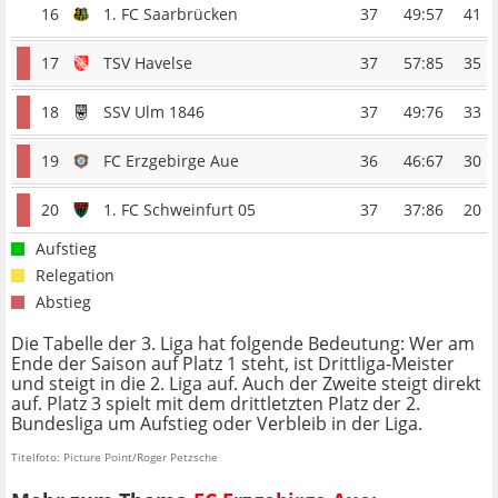
16
1. FC Saarbrücken
37
49:57
41
17
TSV Havelse
37
57:85
35
18
SSV Ulm 1846
37
49:76
33
19
FC Erzgebirge Aue
36
46:67
30
20
1. FC Schweinfurt 05
37
37:86
20
Aufstieg
Relegation
Abstieg
Die Tabelle der 3. Liga hat folgende Bedeutung: Wer am
Ende der Saison auf Platz 1 steht, ist Drittliga-Meister
und steigt in die 2. Liga auf. Auch der Zweite steigt direkt
auf. Platz 3 spielt mit dem drittletzten Platz der 2.
Bundesliga um Aufstieg oder Verbleib in der Liga.
Titelfoto: Picture Point/Roger Petzsche