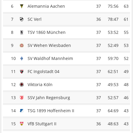
6
Alemannia Aachen
37
75:56
63
7
SC Verl
36
78:47
61
8
TSV 1860 München
37
53:52
55
9
SV Wehen Wiesbaden
37
52:49
53
10
SV Waldhof Mannheim
37
59:70
52
11
FC Ingolstadt 04
37
62:51
49
12
Viktoria Köln
37
49:53
48
13
SSV Jahn Regensburg
37
52:57
46
14
TSG 1899 Hoffenheim II
37
64:69
43
15
VfB Stuttgart II
36
48:63
43