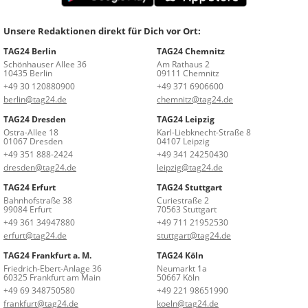
Unsere Redaktionen direkt für Dich vor Ort:
TAG24 Berlin
TAG24 Chemnitz
Schönhauser Allee 36
Am Rathaus 2
10435 Berlin
09111 Chemnitz
+49 30 120880900
+49 371 6906600
berlin@tag24.de
chemnitz@tag24.de
TAG24 Dresden
TAG24 Leipzig
Ostra-Allee 18
Karl-Liebknecht-Straße 8
01067 Dresden
04107 Leipzig
+49 351 888-2424
+49 341 24250430
dresden@tag24.de
leipzig@tag24.de
TAG24 Erfurt
TAG24 Stuttgart
Bahnhofstraße 38
Curiestraße 2
99084 Erfurt
70563 Stuttgart
+49 361 34947880
+49 711 21952530
erfurt@tag24.de
stuttgart@tag24.de
TAG24 Frankfurt a. M.
TAG24 Köln
Friedrich-Ebert-Anlage 36
Neumarkt 1a
60325 Frankfurt am Main
50667 Köln
+49 69 348750580
+49 221 98651990
frankfurt@tag24.de
koeln@tag24.de