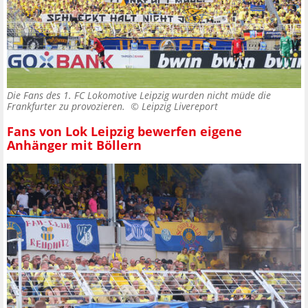
Die Fans des 1. FC Lokomotive Leipzig wurden nicht müde die
Frankfurter zu provozieren. ©
Leipzig Livereport
Fans von Lok Leipzig bewerfen eigene
Anhänger mit Böllern