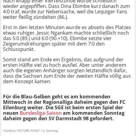
Nach knapp einer Viertelstunde wurde schließlich
wieder angepfiffen. Dass Dina Ebimbe kurz danach zum
4:0 traf, wurde zur Nebensache, weil die Leipziger Fans
weiter fleißig zündelten (86.).
Erst in den letzten Minuten wurde es abseits des Platzes
etwas ruhiger. Jessic Ngankam machte schließlich noch
das 5:0 (89.) und 6:0 (90.+10). Ebimbe setzte vier
Zeigerumdrehungen später mit dem 7:0 den
Schlusspunkt.
Somit stand am Ende ein Ergebnis, das aufgrund der
ersten Hälfte viel zu hoch ausfiel. Aber unter anderem
auch die eigenen Anhänger sorgten letztendlich dafür,
dass die Sachsen zum Ende der zweiten Hälfte völlig aus
dem Konzept kamen.
Für die Blau-Gelben geht es am kommenden
Mittwoch in der Regionalliga daheim gegen den FC
Eilenburg weiter. Die SGE ist beim ersten Spiel der
neuen
Bundesliga-Saison
am kommenden Sonntag
daheim gegen den SV Darmstadt 98 gefordert.
Titelfoto: PICTURE POINT / S. Sonntag