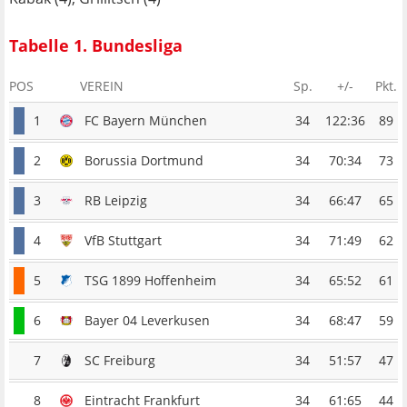
Tabelle 1. Bundesliga
POS
VEREIN
Sp.
+/-
Pkt.
1
FC Bayern München
34
122:36
89
2
Borussia Dortmund
34
70:34
73
3
RB Leipzig
34
66:47
65
4
VfB Stuttgart
34
71:49
62
5
TSG 1899 Hoffenheim
34
65:52
61
6
Bayer 04 Leverkusen
34
68:47
59
7
SC Freiburg
34
51:57
47
8
Eintracht Frankfurt
34
61:65
44