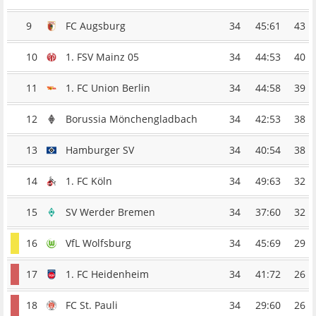
9
FC Augsburg
34
45:61
43
10
1. FSV Mainz 05
34
44:53
40
11
1. FC Union Berlin
34
44:58
39
12
Borussia Mönchengladbach
34
42:53
38
13
Hamburger SV
34
40:54
38
14
1. FC Köln
34
49:63
32
15
SV Werder Bremen
34
37:60
32
16
VfL Wolfsburg
34
45:69
29
17
1. FC Heidenheim
34
41:72
26
18
FC St. Pauli
34
29:60
26