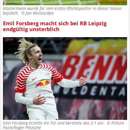
Klostermann wurde für sein erstes Pflichtspieltor in dieser Saison
bejubelt. ©
Jan Woitas/dpa
Emil Forsberg macht sich bei RB Leipzig
endgültig unsterblich
Emil Forsberg erzielte ein Tor und bereitete das 3:1 vor. ©
Picture
Point/Roger Petzsche