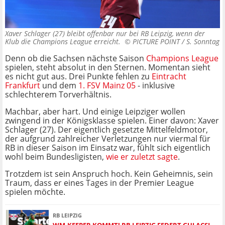
Xaver Schlager (27) bleibt offenbar nur bei RB Leipzig, wenn der
Klub die Champions League erreicht. ©
PICTURE POINT / S. Sonntag
Denn ob die Sachsen nächste Saison
Champions League
spielen, steht absolut in den Sternen. Momentan sieht
es nicht gut aus. Drei Punkte fehlen zu
Eintracht
Frankfurt
und dem
1. FSV Mainz 05
- inklusive
schlechterem Torverhältnis.
Machbar, aber hart. Und einige Leipziger wollen
zwingend in der Königsklasse spielen. Einer davon: Xaver
Schlager (27). Der eigentlich gesetzte Mittelfeldmotor,
der aufgrund zahlreicher Verletzungen nur viermal für
RB in dieser Saison im Einsatz war, fühlt sich eigentlich
wohl beim Bundesligisten,
wie er zuletzt sagte
.
Trotzdem ist sein Anspruch hoch. Kein Geheimnis, sein
Traum, dass er eines Tages in der Premier League
spielen möchte.
RB LEIPZIG
WM-KEEPER KOMMT! RB LEIPZIG FEDERT GULACSI-