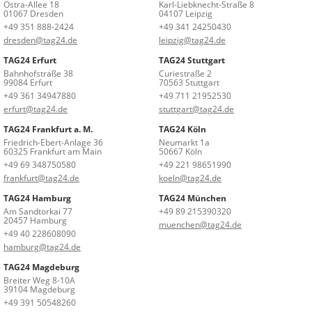
Ostra-Allee 18
Karl-Liebknecht-Straße 8
01067 Dresden
04107 Leipzig
+49 351 888-2424
+49 341 24250430
dresden@tag24.de
leipzig@tag24.de
TAG24 Erfurt
TAG24 Stuttgart
Bahnhofstraße 38
Curiestraße 2
99084 Erfurt
70563 Stuttgart
+49 361 34947880
+49 711 21952530
erfurt@tag24.de
stuttgart@tag24.de
TAG24 Frankfurt a. M.
TAG24 Köln
Friedrich-Ebert-Anlage 36
Neumarkt 1a
60325 Frankfurt am Main
50667 Köln
+49 69 348750580
+49 221 98651990
frankfurt@tag24.de
koeln@tag24.de
TAG24 Hamburg
TAG24 München
Am Sandtorkai 77
+49 89 215390320
20457 Hamburg
muenchen@tag24.de
+49 40 228608090
hamburg@tag24.de
TAG24 Magdeburg
Breiter Weg 8-10A
39104 Magdeburg
+49 391 50548260