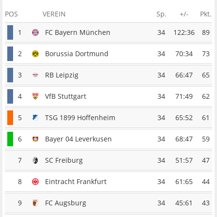
POS
VEREIN
Sp.
+/-
Pkt.
1
FC Bayern München
34
122:36
89
2
Borussia Dortmund
34
70:34
73
3
RB Leipzig
34
66:47
65
4
VfB Stuttgart
34
71:49
62
5
TSG 1899 Hoffenheim
34
65:52
61
6
Bayer 04 Leverkusen
34
68:47
59
7
SC Freiburg
34
51:57
47
8
Eintracht Frankfurt
34
61:65
44
9
FC Augsburg
34
45:61
43