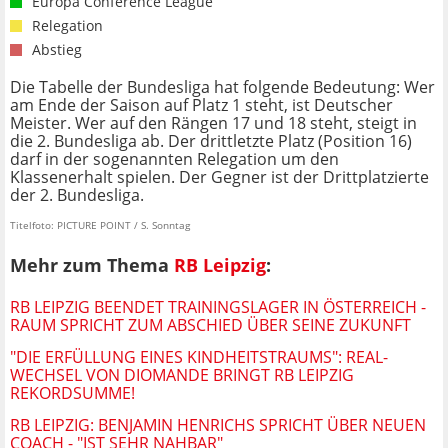
Europa Conference League
Relegation
Abstieg
Die Tabelle der Bundesliga hat folgende Bedeutung: Wer
am Ende der Saison auf Platz 1 steht, ist Deutscher
Meister. Wer auf den Rängen 17 und 18 steht, steigt in
die 2. Bundesliga ab. Der drittletzte Platz (Position 16)
darf in der sogenannten Relegation um den
Klassenerhalt spielen. Der Gegner ist der Drittplatzierte
der 2. Bundesliga.
Titelfoto: PICTURE POINT / S. Sonntag
Mehr zum Thema
RB Leipzig
:
RB LEIPZIG BEENDET TRAININGSLAGER IN ÖSTERREICH -
RAUM SPRICHT ZUM ABSCHIED ÜBER SEINE ZUKUNFT
"DIE ERFÜLLUNG EINES KINDHEITSTRAUMS": REAL-
WECHSEL VON DIOMANDE BRINGT RB LEIPZIG
REKORDSUMME!
RB LEIPZIG: BENJAMIN HENRICHS SPRICHT ÜBER NEUEN
COACH - "IST SEHR NAHBAR"