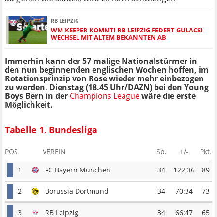
RB LEIPZIG
WM-KEEPER KOMMT! RB LEIPZIG FEDERT GULACSI-
WECHSEL MIT ALTEM BEKANNTEN AB
Immerhin kann der 57-malige Nationalstürmer in
den nun beginnenden englischen Wochen hoffen, im
Rotationsprinzip von Rose wieder mehr einbezogen
zu werden. Dienstag (18.45 Uhr/DAZN) bei den Young
Boys Bern in der
Champions League
wäre die erste
Möglichkeit.
Tabelle 1. Bundesliga
POS
VEREIN
Sp.
+/-
Pkt.
1
FC Bayern München
34
122:36
89
2
Borussia Dortmund
34
70:34
73
3
RB Leipzig
34
66:47
65