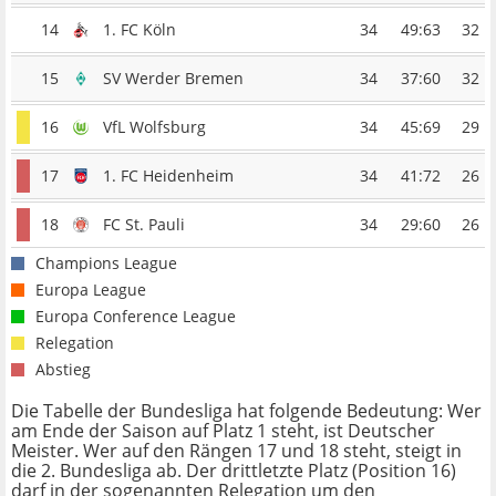
14
1. FC Köln
34
49:63
32
15
SV Werder Bremen
34
37:60
32
16
VfL Wolfsburg
34
45:69
29
17
1. FC Heidenheim
34
41:72
26
18
FC St. Pauli
34
29:60
26
Champions League
Europa League
Europa Conference League
Relegation
Abstieg
Die Tabelle der Bundesliga hat folgende Bedeutung: Wer
am Ende der Saison auf Platz 1 steht, ist Deutscher
Meister. Wer auf den Rängen 17 und 18 steht, steigt in
die 2. Bundesliga ab. Der drittletzte Platz (Position 16)
darf in der sogenannten Relegation um den