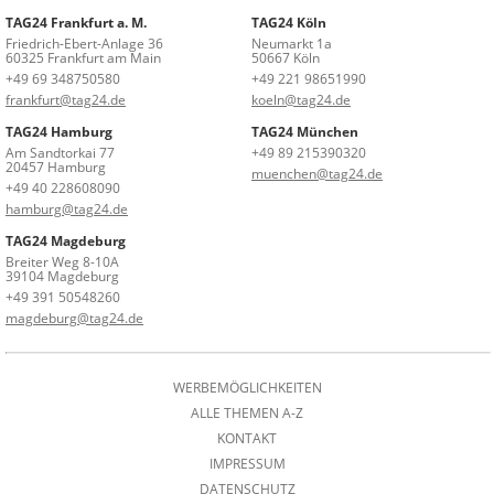
TAG24 Frankfurt a. M.
TAG24 Köln
Friedrich-Ebert-Anlage 36
Neumarkt 1a
60325 Frankfurt am Main
50667 Köln
+49 69 348750580
+49 221 98651990
frankfurt@tag24.de
koeln@tag24.de
TAG24 Hamburg
TAG24 München
Am Sandtorkai 77
+49 89 215390320
20457 Hamburg
muenchen@tag24.de
+49 40 228608090
hamburg@tag24.de
TAG24 Magdeburg
Breiter Weg 8-10A
39104 Magdeburg
+49 391 50548260
magdeburg@tag24.de
WERBEMÖGLICHKEITEN
ALLE THEMEN A-Z
KONTAKT
IMPRESSUM
DATENSCHUTZ