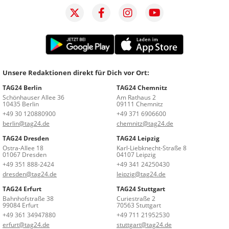
Unsere Redaktionen direkt für Dich vor Ort:
TAG24 Berlin
TAG24 Chemnitz
Schönhauser Allee 36
Am Rathaus 2
10435 Berlin
09111 Chemnitz
+49 30 120880900
+49 371 6906600
berlin@tag24.de
chemnitz@tag24.de
TAG24 Dresden
TAG24 Leipzig
Ostra-Allee 18
Karl-Liebknecht-Straße 8
01067 Dresden
04107 Leipzig
+49 351 888-2424
+49 341 24250430
dresden@tag24.de
leipzig@tag24.de
TAG24 Erfurt
TAG24 Stuttgart
Bahnhofstraße 38
Curiestraße 2
99084 Erfurt
70563 Stuttgart
+49 361 34947880
+49 711 21952530
erfurt@tag24.de
stuttgart@tag24.de