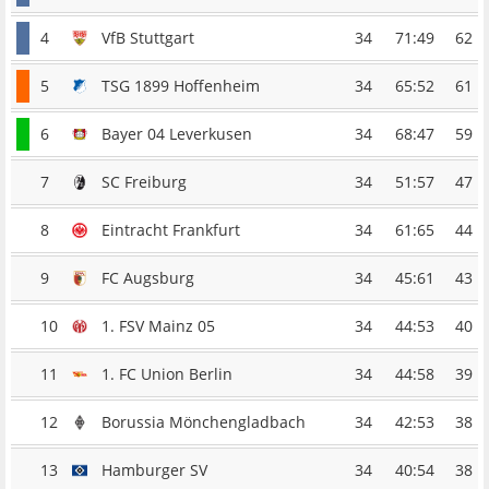
4
VfB Stuttgart
34
71:49
62
5
TSG 1899 Hoffenheim
34
65:52
61
6
Bayer 04 Leverkusen
34
68:47
59
7
SC Freiburg
34
51:57
47
8
Eintracht Frankfurt
34
61:65
44
9
FC Augsburg
34
45:61
43
10
1. FSV Mainz 05
34
44:53
40
11
1. FC Union Berlin
34
44:58
39
12
Borussia Mönchengladbach
34
42:53
38
13
Hamburger SV
34
40:54
38