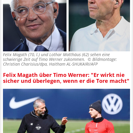
Felix Magath (70, l.) und Lothar Matthäus (62) sehen eine
schwierige Zeit auf Timo Werner zukommen. ©
Bildmontage:
Christian Charisius/dpa, Haitham AL-SHUKAIRI/AFP
Felix Magath über Timo Werner: "Er wirkt nie
sicher und überlegen, wenn er die Tore macht"