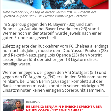
Timo Werner (27, r.) saß in dieser Saison fast 70 Prozent der
Spielzeit auf der Bank. ©
Picture Point/Roger Petzsche
Im Supercup gegen den FC Bayern (3:0) und zum
Bundesliga-Auftakt bei Bayer Leverkusen (2:3) stand
Werner noch in der Startelf, wurde jeweils nach einer
guten Stunde ausgewechselt.
Zuletzt agierte der Rückkehrer vom FC Chelsea allerdings
nur noch als Joker, musste dem Duo Yussuf Poulsen (28)
und Rekord-Neuzugang Lois Openda (23) den Vortritt
lassen, die an fünf der bisherigen 13 Ligatore direkt
beteiligt waren.
Werner hingegen, der gegen den VfB Stuttgart (5:1) und
gegen den FC Augsburg (3:0) erst in den Schlussminuten
reinkam, bei Union Berlin (3:0) sogar komplett auf der
Bank schmoren musste, konnte in seinen mickrigen 75
Einsatzminuten keinen einzigen Scorerpunkt sammeln.
RB LEIPZIG
RB LEIPZIG: BENJAMIN HENRICHS SPRICHT ÜBER
NEUEN COACH - "IST SEHR NAHBAR"