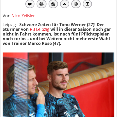
❤️
😂
😱
🔥
😥
👏
Von
Nico Zeißler
Leipzig -
Schwere Zeiten für Timo Werner (27)! Der
Stürmer von
RB Leipzig
will in dieser Saison noch gar
nicht in Fahrt kommen, ist nach fünf Pflichtspielen
noch torlos - und bei Weitem nicht mehr erste Wahl
von Trainer Marco Rose (47).