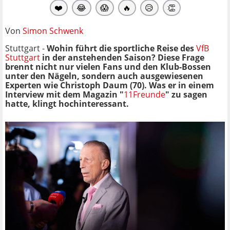
❤️
😂
😱
🔥
😥
👏
Von
Simon Schwenk
Stuttgart -
Wohin führt die sportliche Reise des
VfB
Stuttgart
in der anstehenden Saison? Diese Frage
brennt nicht nur vielen Fans und den Klub-Bossen
unter den Nägeln, sondern auch ausgewiesenen
Experten wie Christoph Daum (70). Was er in einem
Interview mit dem Magazin "
11Freunde
" zu sagen
hatte, klingt hochinteressant.