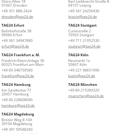
Ostra-Allee 18
Karl-Liebknecht-Straße 8
01067 Dresden
04107 Leipzig
+49 351 888-2424
+49 341 24250430
dresden@tag24.de
leipzig@tag24.de
TAG24 Erfurt
TAG24 Stuttgart
Bahnhofstraße 38
Curiestraße 2
99084 Erfurt
70563 Stuttgart
+49 361 34947880
+49 711 21952530
erfurt@tag24.de
stuttgart@tag24.de
TAG24 Frankfurt a. M.
TAG24 Köln
Friedrich-Ebert-Anlage 36
Neumarkt 1a
60325 Frankfurt am Main
50667 Köln
+49 69 348750580
+49 221 98651990
frankfurt@tag24.de
koeln@tag24.de
TAG24 Hamburg
TAG24 München
Am Sandtorkai 77
+49 89 215390320
20457 Hamburg
muenchen@tag24.de
+49 40 228608090
hamburg@tag24.de
TAG24 Magdeburg
Breiter Weg 8-10A
39104 Magdeburg
+49 391 50548260