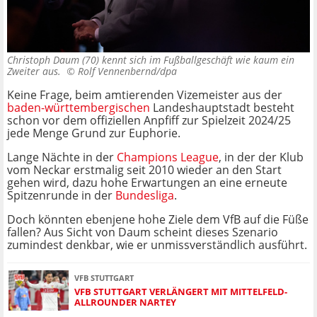
Christoph Daum (70) kennt sich im Fußballgeschäft wie kaum ein
Zweiter aus. ©
Rolf Vennenbernd/dpa
Keine Frage, beim amtierenden Vizemeister aus der
baden-württembergischen
Landeshauptstadt besteht
schon vor dem offiziellen Anpfiff zur Spielzeit 2024/25
jede Menge Grund zur Euphorie.
Lange Nächte in der
Champions League
, in der der Klub
vom Neckar erstmalig seit 2010 wieder an den Start
gehen wird, dazu hohe Erwartungen an eine erneute
Spitzenrunde in der
Bundesliga
.
Doch könnten ebenjene hohe Ziele dem VfB auf die Füße
fallen? Aus Sicht von Daum scheint dieses Szenario
zumindest denkbar, wie er unmissverständlich ausführt.
VFB STUTTGART
VFB STUTTGART VERLÄNGERT MIT MITTELFELD-
ALLROUNDER NARTEY