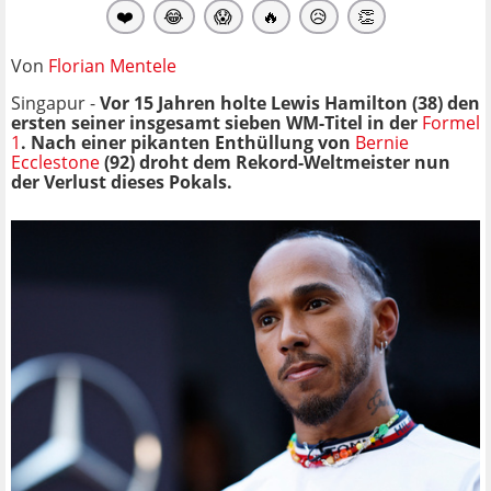
❤️
😂
😱
🔥
😥
👏
Von
Florian Mentele
Singapur -
Vor 15 Jahren holte Lewis Hamilton (38) den
ersten seiner insgesamt sieben WM-Titel in der
Formel
1
. Nach einer pikanten Enthüllung von
Bernie
Ecclestone
(92) droht dem Rekord-Weltmeister nun
der Verlust dieses Pokals.