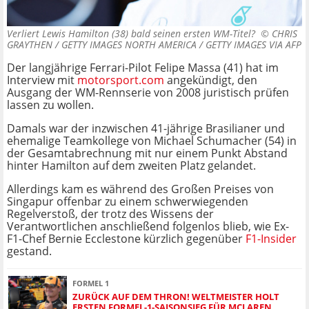
Verliert Lewis Hamilton (38) bald seinen ersten WM-Titel? ©
CHRIS
GRAYTHEN / GETTY IMAGES NORTH AMERICA / GETTY IMAGES VIA AFP
Der langjährige Ferrari-Pilot Felipe Massa (41) hat im
Interview mit
motorsport.com
angekündigt, den
Ausgang der WM-Rennserie von 2008 juristisch prüfen
lassen zu wollen.
Damals war der inzwischen 41-jährige Brasilianer und
ehemalige Teamkollege von Michael Schumacher (54) in
der Gesamtabrechnung mit nur einem Punkt Abstand
hinter Hamilton auf dem zweiten Platz gelandet.
Allerdings kam es während des Großen Preises von
Singapur offenbar zu einem schwerwiegenden
Regelverstoß, der trotz des Wissens der
Verantwortlichen anschließend folgenlos blieb, wie Ex-
F1-Chef Bernie Ecclestone kürzlich gegenüber
F1-Insider
gestand.
FORMEL 1
ZURÜCK AUF DEM THRON! WELTMEISTER HOLT
ERSTEN FORMEL-1-SAISONSIEG FÜR MCLAREN