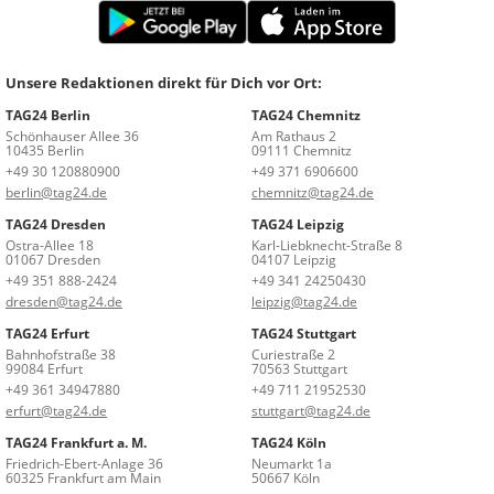
Unsere Redaktionen direkt für Dich vor Ort:
TAG24 Berlin
TAG24 Chemnitz
Schönhauser Allee 36
Am Rathaus 2
10435 Berlin
09111 Chemnitz
+49 30 120880900
+49 371 6906600
berlin@tag24.de
chemnitz@tag24.de
TAG24 Dresden
TAG24 Leipzig
Ostra-Allee 18
Karl-Liebknecht-Straße 8
01067 Dresden
04107 Leipzig
+49 351 888-2424
+49 341 24250430
dresden@tag24.de
leipzig@tag24.de
TAG24 Erfurt
TAG24 Stuttgart
Bahnhofstraße 38
Curiestraße 2
99084 Erfurt
70563 Stuttgart
+49 361 34947880
+49 711 21952530
erfurt@tag24.de
stuttgart@tag24.de
TAG24 Frankfurt a. M.
TAG24 Köln
Friedrich-Ebert-Anlage 36
Neumarkt 1a
60325 Frankfurt am Main
50667 Köln