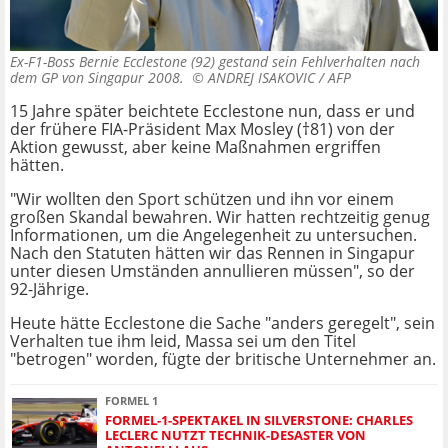
Ex-F1-Boss Bernie Ecclestone (92) gestand sein Fehlverhalten nach
dem GP von Singapur 2008. ©
ANDREJ ISAKOVIC / AFP
15 Jahre später beichtete Ecclestone nun, dass er und
der frühere FIA-Präsident Max Mosley (†81) von der
Aktion gewusst, aber keine Maßnahmen ergriffen
hätten.
"Wir wollten den Sport schützen und ihn vor einem
großen Skandal bewahren. Wir hatten rechtzeitig genug
Informationen, um die Angelegenheit zu untersuchen.
Nach den Statuten hätten wir das Rennen in Singapur
unter diesen Umständen annullieren müssen", so der
92-Jährige.
Heute hätte Ecclestone die Sache "anders geregelt", sein
Verhalten tue ihm leid, Massa sei um den Titel
"betrogen" worden, fügte der britische Unternehmer an.
FORMEL 1
FORMEL-1-SPEKTAKEL IN SILVERSTONE: CHARLES
LECLERC NUTZT TECHNIK-DESASTER VON