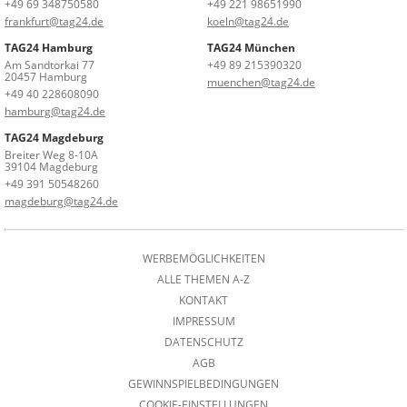
+49 69 348750580
+49 221 98651990
frankfurt@tag24.de
koeln@tag24.de
TAG24 Hamburg
TAG24 München
Am Sandtorkai 77
+49 89 215390320
20457 Hamburg
muenchen@tag24.de
+49 40 228608090
hamburg@tag24.de
TAG24 Magdeburg
Breiter Weg 8-10A
39104 Magdeburg
+49 391 50548260
magdeburg@tag24.de
WERBEMÖGLICHKEITEN
ALLE THEMEN A-Z
KONTAKT
IMPRESSUM
DATENSCHUTZ
AGB
GEWINNSPIELBEDINGUNGEN
COOKIE-EINSTELLUNGEN