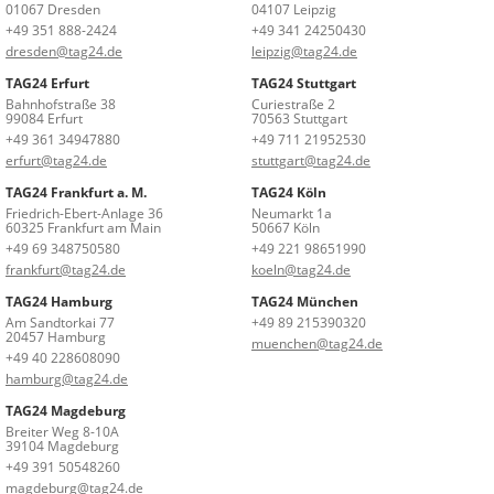
01067 Dresden
04107 Leipzig
+49 351 888-2424
+49 341 24250430
dresden@tag24.de
leipzig@tag24.de
TAG24 Erfurt
TAG24 Stuttgart
Bahnhofstraße 38
Curiestraße 2
99084 Erfurt
70563 Stuttgart
+49 361 34947880
+49 711 21952530
erfurt@tag24.de
stuttgart@tag24.de
TAG24 Frankfurt a. M.
TAG24 Köln
Friedrich-Ebert-Anlage 36
Neumarkt 1a
60325 Frankfurt am Main
50667 Köln
+49 69 348750580
+49 221 98651990
frankfurt@tag24.de
koeln@tag24.de
TAG24 Hamburg
TAG24 München
Am Sandtorkai 77
+49 89 215390320
20457 Hamburg
muenchen@tag24.de
+49 40 228608090
hamburg@tag24.de
TAG24 Magdeburg
Breiter Weg 8-10A
39104 Magdeburg
+49 391 50548260
magdeburg@tag24.de