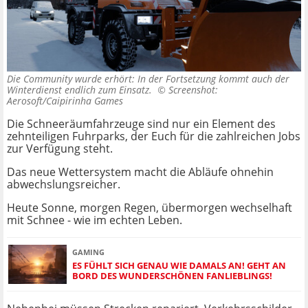
Die Community wurde erhört: In der Fortsetzung kommt auch der
Winterdienst endlich zum Einsatz. ©
Screenshot:
Aerosoft/Caipirinha Games
Die Schneeräumfahrzeuge sind nur ein Element des
zehnteiligen Fuhrparks, der Euch für die zahlreichen Jobs
zur Verfügung steht.
Das neue Wettersystem macht die Abläufe ohnehin
abwechslungsreicher.
Heute Sonne, morgen Regen, übermorgen wechselhaft
mit Schnee - wie im echten Leben.
GAMING
ES FÜHLT SICH GENAU WIE DAMALS AN! GEHT AN
BORD DES WUNDERSCHÖNEN FANLIEBLINGS!