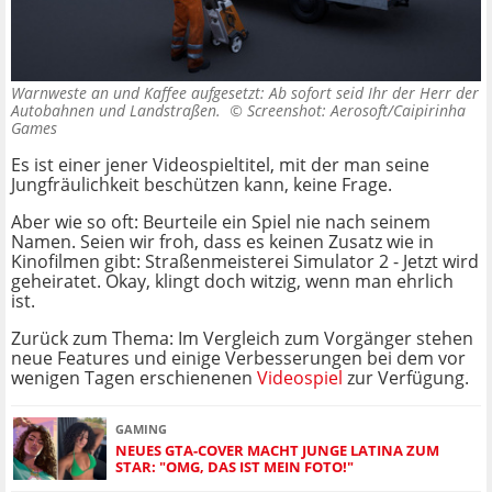
Warnweste an und Kaffee aufgesetzt: Ab sofort seid Ihr der Herr der
Autobahnen und Landstraßen. ©
Screenshot: Aerosoft/Caipirinha
Games
Es ist einer jener Videospieltitel, mit der man seine
Jungfräulichkeit beschützen kann, keine Frage.
Aber wie so oft: Beurteile ein Spiel nie nach seinem
Namen. Seien wir froh, dass es keinen Zusatz wie in
Kinofilmen gibt: Straßenmeisterei Simulator 2 - Jetzt wird
geheiratet. Okay, klingt doch witzig, wenn man ehrlich
ist.
Zurück zum Thema: Im Vergleich zum Vorgänger stehen
neue Features und einige Verbesserungen bei dem vor
wenigen Tagen erschienenen
Videospiel
zur Verfügung.
GAMING
NEUES GTA-COVER MACHT JUNGE LATINA ZUM
STAR: "OMG, DAS IST MEIN FOTO!"