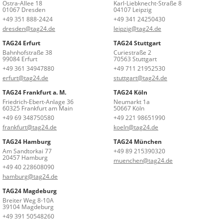
Ostra-Allee 18
Karl-Liebknecht-Straße 8
01067 Dresden
04107 Leipzig
+49 351 888-2424
+49 341 24250430
dresden@tag24.de
leipzig@tag24.de
TAG24 Erfurt
TAG24 Stuttgart
Bahnhofstraße 38
Curiestraße 2
99084 Erfurt
70563 Stuttgart
+49 361 34947880
+49 711 21952530
erfurt@tag24.de
stuttgart@tag24.de
TAG24 Frankfurt a. M.
TAG24 Köln
Friedrich-Ebert-Anlage 36
Neumarkt 1a
60325 Frankfurt am Main
50667 Köln
+49 69 348750580
+49 221 98651990
frankfurt@tag24.de
koeln@tag24.de
TAG24 Hamburg
TAG24 München
Am Sandtorkai 77
+49 89 215390320
20457 Hamburg
muenchen@tag24.de
+49 40 228608090
hamburg@tag24.de
TAG24 Magdeburg
Breiter Weg 8-10A
39104 Magdeburg
+49 391 50548260