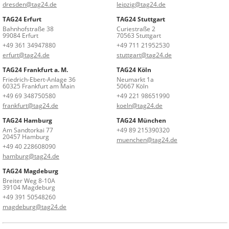
dresden@tag24.de
leipzig@tag24.de
TAG24 Erfurt
TAG24 Stuttgart
Bahnhofstraße 38
Curiestraße 2
99084 Erfurt
70563 Stuttgart
+49 361 34947880
+49 711 21952530
erfurt@tag24.de
stuttgart@tag24.de
TAG24 Frankfurt a. M.
TAG24 Köln
Friedrich-Ebert-Anlage 36
Neumarkt 1a
60325 Frankfurt am Main
50667 Köln
+49 69 348750580
+49 221 98651990
frankfurt@tag24.de
koeln@tag24.de
TAG24 Hamburg
TAG24 München
Am Sandtorkai 77
+49 89 215390320
20457 Hamburg
muenchen@tag24.de
+49 40 228608090
hamburg@tag24.de
TAG24 Magdeburg
Breiter Weg 8-10A
39104 Magdeburg
+49 391 50548260
magdeburg@tag24.de