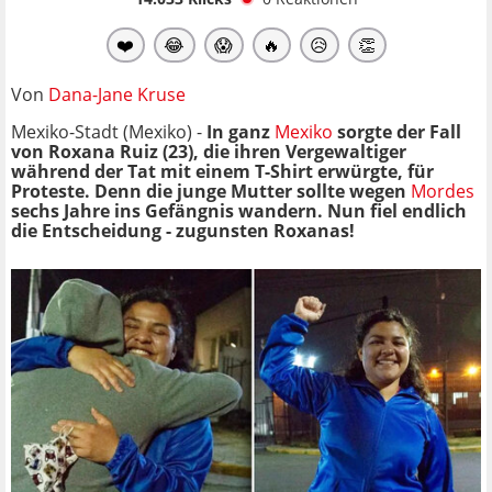
❤️
😂
😱
🔥
😥
👏
Von
Dana-Jane Kruse
Mexiko-Stadt (Mexiko) -
In ganz
Mexiko
sorgte der Fall
von Roxana Ruiz (23), die ihren Vergewaltiger
während der Tat mit einem T-Shirt erwürgte, für
Proteste. Denn die junge Mutter sollte wegen
Mordes
sechs Jahre ins Gefängnis wandern. Nun fiel endlich
die Entscheidung - zugunsten Roxanas!