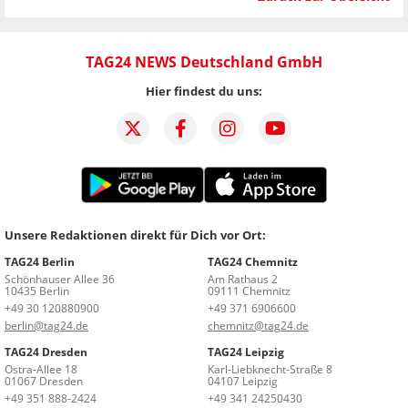
TAG24 NEWS Deutschland GmbH
Hier findest du uns:
Unsere Redaktionen direkt für Dich vor Ort:
TAG24 Berlin
TAG24 Chemnitz
Schönhauser Allee 36
Am Rathaus 2
10435 Berlin
09111 Chemnitz
+49 30 120880900
+49 371 6906600
berlin@tag24.de
chemnitz@tag24.de
TAG24 Dresden
TAG24 Leipzig
Ostra-Allee 18
Karl-Liebknecht-Straße 8
01067 Dresden
04107 Leipzig
+49 351 888-2424
+49 341 24250430