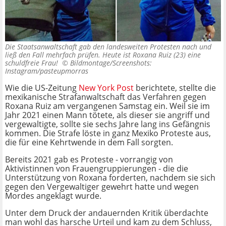
Die Staatsanwaltschaft gab den landesweiten Protesten nach und
ließ den Fall mehrfach prüfen. Heute ist Roxana Ruiz (23) eine
schuldfreie Frau! ©
Bildmontage/Screenshots:
Instagram/pasteupmorras
Wie die US-Zeitung
New York Post
berichtete, stellte die
mexikanische Strafanwaltschaft das Verfahren gegen
Roxana Ruiz am vergangenen Samstag ein. Weil sie im
Jahr 2021 einen Mann tötete, als dieser sie angriff und
vergewaltigte, sollte sie sechs Jahre lang ins Gefängnis
kommen. Die Strafe löste in ganz Mexiko Proteste aus,
die für eine Kehrtwende in dem Fall sorgten.
Bereits 2021 gab es Proteste - vorrangig von
Aktivistinnen von Frauengruppierungen - die die
Unterstützung von Roxana forderten, nachdem sie sich
gegen den Vergewaltiger gewehrt hatte und wegen
Mordes angeklagt wurde.
Unter dem Druck der andauernden Kritik überdachte
man wohl das harsche Urteil und kam zu dem Schluss,