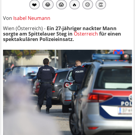
❤️
😂
😱
🔥
😥
👏
Von
Isabel Neumann
Wien (Österreich) -
Ein 27-jähriger nackter Mann
sorgte am Spittelauer Steg in
Österreich
für einen
spektakulären Polizeieinsatz.