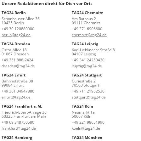
Unsere Redaktionen direkt für Dich vor Ort:
TAG24 Berlin
TAG24 Chemnitz
Schönhauser Allee 36
Am Rathaus 2
10435 Berlin
09111 Chemnitz
+49 30 120880900
+49 371 6906600
berlin@tag24.de
chemnitz@tag24.de
TAG24 Dresden
TAG24 Leipzig
Ostra-Allee 18
Karl-Liebknecht-Straße 8
01067 Dresden
04107 Leipzig
+49 351 888-2424
+49 341 24250430
dresden@tag24.de
leipzig@tag24.de
TAG24 Erfurt
TAG24 Stuttgart
Bahnhofstraße 38
Curiestraße 2
99084 Erfurt
70563 Stuttgart
+49 361 34947880
+49 711 21952530
erfurt@tag24.de
stuttgart@tag24.de
TAG24 Frankfurt a. M.
TAG24 Köln
Friedrich-Ebert-Anlage 36
Neumarkt 1a
60325 Frankfurt am Main
50667 Köln
+49 69 348750580
+49 221 98651990
frankfurt@tag24.de
koeln@tag24.de
TAG24 Hamburg
TAG24 München